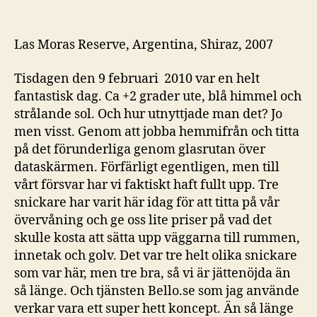
Vinprovartisdag:
Shiraz
á
Las Moras Reserve, Argentina, Shiraz, 2007
la
Argentina
Tisdagen den 9 februari 2010 var en helt
fantastisk dag. Ca +2 grader ute, blå himmel och
strålande sol. Och hur utnyttjade man det? Jo
men visst. Genom att jobba hemmifrån och titta
på det förunderliga genom glasrutan över
dataskärmen. Förfärligt egentligen, men till
vårt försvar har vi faktiskt haft fullt upp. Tre
snickare har varit här idag för att titta på vår
övervåning och ge oss lite priser på vad det
skulle kosta att sätta upp väggarna till rummen,
innetak och golv. Det var tre helt olika snickare
som var här, men tre bra, så vi är jättenöjda än
så länge. Och tjänsten Bello.se som jag använde
verkar vara ett super hett koncept. Än så länge