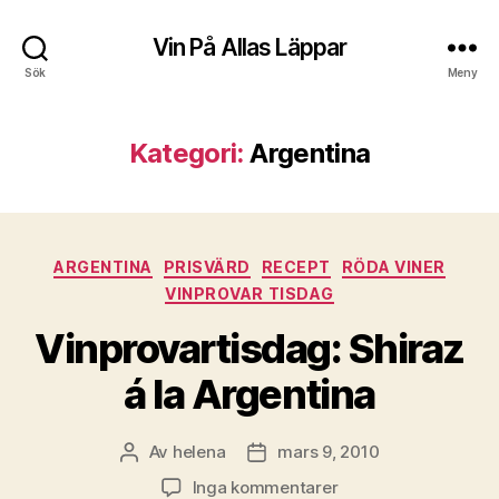
Vin På Allas Läppar
Sök
Meny
Kategori:
Argentina
Kategorier
ARGENTINA
PRISVÄRD
RECEPT
RÖDA VINER
VINPROVAR TISDAG
Vinprovartisdag: Shiraz
á la Argentina
Av
helena
mars 9, 2010
Inläggsförfattare
Inläggsdatum
till
Inga kommentarer