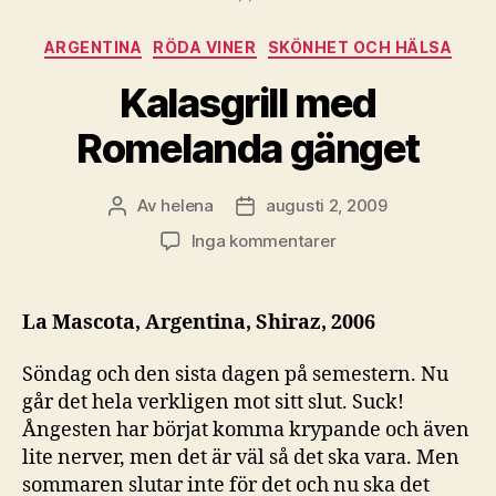
Kategorier
ARGENTINA
RÖDA VINER
SKÖNHET OCH HÄLSA
Kalasgrill med
Romelanda gänget
Av
helena
augusti 2, 2009
Inläggsförfattare
Inläggsdatum
till
Inga kommentarer
Kalasgrill
med
Romelanda
La Mascota, Argentina, Shiraz, 2006
gänget
Söndag och den sista dagen på semestern. Nu
går det hela verkligen mot sitt slut. Suck!
Ångesten har börjat komma krypande och även
lite nerver, men det är väl så det ska vara. Men
sommaren slutar inte för det och nu ska det