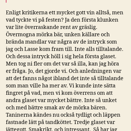
Enligt kritikerna ett mycket gott vin alltså, men
vad tyckte vi på festen? Ja den första klunken
var lite överraskande rent av gräslig.
Övermogna mörka bär, unken källare och
brända mandlar var några av de intryck som
jag och Lasse kom fram till. Inte alls tilltalande.
Och dessa intryck höll i sig hela första glaset.
Men tog ni fler om det var så illa, kan jag höra
er fråga. Jo, det gjorde vi. Och anledningen var
att det fanns något ibland det inte så tilltalande
som man ville ha mer av. Vi kunde inte sätta
fingret på vad, men vi kom överrens om att
andra glaset var mycket bättre. Inte så unket
och med bättre smak av de mörka bären.
Taninerna kändes nu också tydligt och läppen
fastnade lätt på tandköttet. Tredje glaset var
jättegott. Smakrikt, och intressant. Så har jag