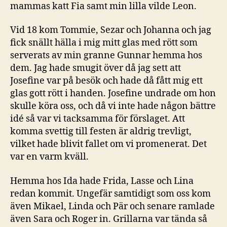
mammas katt Fia samt min lilla vilde Leon.
Vid 18 kom Tommie, Sezar och Johanna och jag
fick snällt hälla i mig mitt glas med rött som
serverats av min granne Gunnar hemma hos
dem. Jag hade smugit över då jag sett att
Josefine var på besök och hade då fått mig ett
glas gott rött i handen. Josefine undrade om hon
skulle köra oss, och då vi inte hade någon bättre
idé så var vi tacksamma för förslaget. Att
komma svettig till festen är aldrig trevligt,
vilket hade blivit fallet om vi promenerat. Det
var en varm kväll.
Hemma hos Ida hade Frida, Lasse och Lina
redan kommit. Ungefär samtidigt som oss kom
även Mikael, Linda och Pär och senare ramlade
även Sara och Roger in. Grillarna var tända så