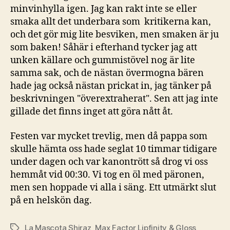
minvinhylla igen. Jag kan rakt inte se eller
smaka allt det underbara som kritikerna kan,
och det gör mig lite besviken, men smaken är ju
som baken! Såhär i efterhand tycker jag att
unken källare och gummistövel nog är lite
samma sak, och de nästan övermogna bären
hade jag också nästan prickat in, jag tänker på
beskrivningen "överextraherat". Sen att jag inte
gillade det finns inget att göra nått åt.
Festen var mycket trevlig, men då pappa som
skulle hämta oss hade seglat 10 timmar tidigare
under dagen och var kanontrött så drog vi oss
hemmåt vid 00:30. Vi tog en öl med päronen,
men sen hoppade vi alla i säng. Ett utmärkt slut
på en helskön dag.
La Mascota Shiraz
,
Max Factor Lipfinity & Gloss
Etiketter