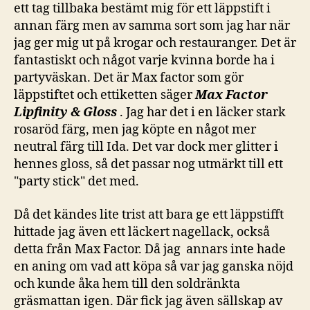
ett tag tillbaka bestämt mig för ett läppstift i
annan färg men av samma sort som jag har när
jag ger mig ut på krogar och restauranger. Det är
fantastiskt och något varje kvinna borde ha i
partyväskan. Det är Max factor som gör
läppstiftet och ettiketten säger
Max Factor
Lipfinity & Gloss
. Jag har det i en läcker stark
rosaröd färg, men jag köpte en något mer
neutral färg till Ida. Det var dock mer glitter i
hennes gloss, så det passar nog utmärkt till ett
"party stick" det med.
Då det kändes lite trist att bara ge ett läppstifft
hittade jag även ett läckert nagellack, också
detta från Max Factor. Då jag annars inte hade
en aning om vad att köpa så var jag ganska nöjd
och kunde åka hem till den soldränkta
gräsmattan igen. Där fick jag även sällskap av