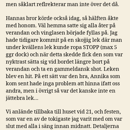
men såklart reflrekterar man inte över det då.
Hannas bror körde också idag, så hälften åkte
med honom. Väl hemma satte sig alla åter på
verandan och vinglasen började fyllas på. Jag
hade tidigare kommit på en skojjig lek där man
under kvällens lek kunde ropa STOPP (max 5
ggr dock) och när detta skedde fick den som var
nyktrast sätta sig vid bordet längre bort på
verandan och ta en gammeldansk shot. Leken
blev en hit. På ett sätt var den bra, Annika som
kom sent hade inga problem att hinna ifatt oss
andra, men i övrigt så var det kanske inte en
jättebra lek…
Vi anlände tillbaka till huset vid 21, och festen,
som var en av de tokigaste jag varit med om var
slut med alla i säng innan midnatt. Detaljerna