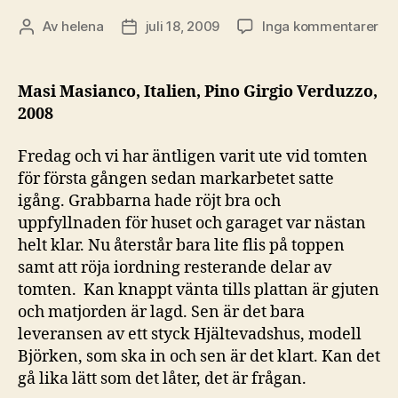
till
Av
helena
juli 18, 2009
Inga kommentarer
Inläggsförfattare
Inläggsdatum
Str
me
Ita
Masi Masianco, Italien, Pino Girgio Verduzzo,
avs
2008
Fredag och vi har äntligen varit ute vid tomten
för första gången sedan markarbetet satte
igång. Grabbarna hade röjt bra och
uppfyllnaden för huset och garaget var nästan
helt klar. Nu återstår bara lite flis på toppen
samt att röja iordning resterande delar av
tomten. Kan knappt vänta tills plattan är gjuten
och matjorden är lagd. Sen är det bara
leveransen av ett styck Hjältevadshus, modell
Björken, som ska in och sen är det klart. Kan det
gå lika lätt som det låter, det är frågan.