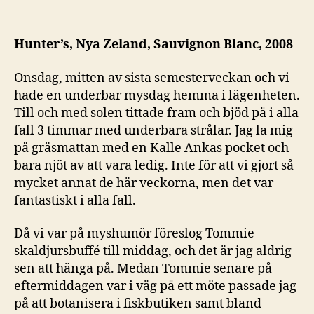
Otippad
skaldjursbuffé
med
Hunter’s, Nya Zeland, Sauvignon Blanc, 2008
krispig
vit
Onsdag, mitten av sista semesterveckan och vi
kant
hade en underbar mysdag hemma i lägenheten.
Till och med solen tittade fram och bjöd på i alla
fall 3 timmar med underbara strålar. Jag la mig
på gräsmattan med en Kalle Ankas pocket och
bara njöt av att vara ledig. Inte för att vi gjort så
mycket annat de här veckorna, men det var
fantastiskt i alla fall.
Då vi var på myshumör föreslog Tommie
skaldjursbuffé till middag, och det är jag aldrig
sen att hänga på. Medan Tommie senare på
eftermiddagen var i väg på ett möte passade jag
på att botanisera i fiskbutiken samt bland