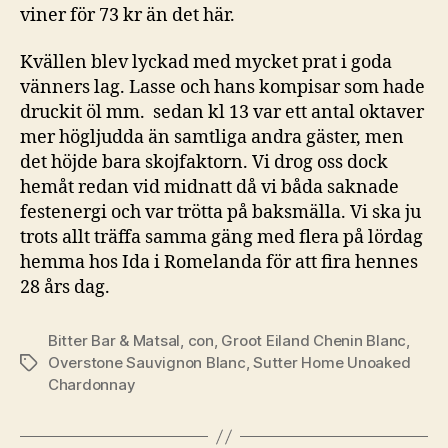
viner för 73 kr än det här.
Kvällen blev lyckad med mycket prat i goda
vänners lag. Lasse och hans kompisar som hade
druckit öl mm. sedan kl 13 var ett antal oktaver
mer högljudda än samtliga andra gäster, men
det höjde bara skojfaktorn. Vi drog oss dock
hemåt redan vid midnatt då vi båda saknade
festenergi och var trötta på baksmälla. Vi ska ju
trots allt träffa samma gäng med flera på lördag
hemma hos Ida i Romelanda för att fira hennes
28 års dag.
Bitter Bar & Matsal
,
con
,
Groot Eiland Chenin Blanc
,
Overstone Sauvignon Blanc
,
Sutter Home Unoaked
Etiketter
Chardonnay