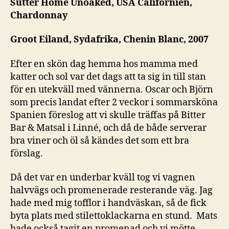
Sutter Home Unoaked, USA Californien,
&
Chardonnay
Ma
Groot Eiland, Sydafrika, Chenin Blanc, 2007
Efter en skön dag hemma hos mamma med
katter och sol var det dags att ta sig in till stan
för en utekväll med vännerna. Oscar och Björn
som precis landat efter 2 veckor i sommarsköna
Spanien föreslog att vi skulle träffas på Bitter
Bar & Matsal i Linné, och då de både serverar
bra viner och öl så kändes det som ett bra
förslag.
Då det var en underbar kväll tog vi vagnen
halvvägs och promenerade resterande väg. Jag
hade med mig tofflor i handväskan, så de fick
byta plats med stilettoklackarna en stund. Mats
hade också tagit en promenad och vi mötte