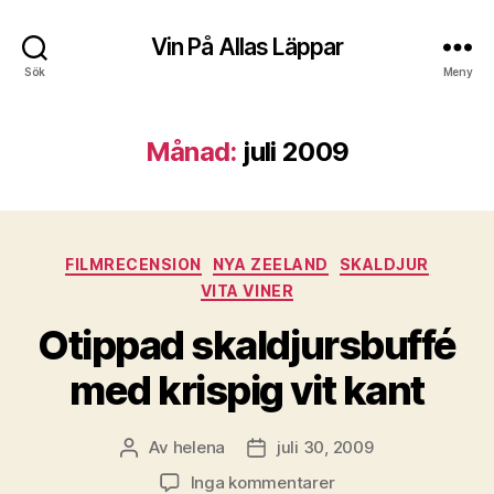
Vin På Allas Läppar
Sök
Meny
Månad:
juli 2009
Kategorier
FILMRECENSION
NYA ZEELAND
SKALDJUR
VITA VINER
Otippad skaldjursbuffé
med krispig vit kant
Av
helena
juli 30, 2009
Inläggsförfattare
Inläggsdatum
till
Inga kommentarer