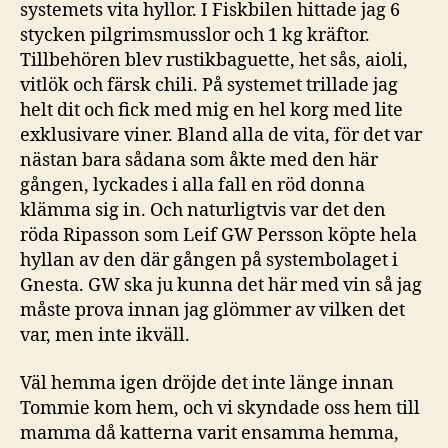
systemets vita hyllor. I Fiskbilen hittade jag 6
stycken pilgrimsmusslor och 1 kg kräftor.
Tillbehören blev rustikbaguette, het sås, aioli,
vitlök och färsk chili. På systemet trillade jag
helt dit och fick med mig en hel korg med lite
exklusivare viner. Bland alla de vita, för det var
nästan bara sådana som åkte med den här
gången, lyckades i alla fall en röd donna
klämma sig in. Och naturligtvis var det den
röda Ripasson som Leif GW Persson köpte hela
hyllan av den där gången på systembolaget i
Gnesta. GW ska ju kunna det här med vin så jag
måste prova innan jag glömmer av vilken det
var, men inte ikväll.
Väl hemma igen dröjde det inte länge innan
Tommie kom hem, och vi skyndade oss hem till
mamma då katterna varit ensamma hemma,