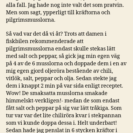
alla fall. Jag hade nog inte valt det som pratvin.
Men som sagt, ypperligt till kräftorna och
pilgrimsmusslorna.
Så vad var det då vi åt? Trots att damen i
fiskbilen rekommenderade att
pilgrimsmusslorna endast skulle stekas lätt
med salt och peppar, så gick jag min egen väg
på 4 av de 6 musslorna och doppade dem i en av
mig egen gjord oljeröra bestående av chili,
vitlök, salt, peppar och olja. Sedan stekte jag
dem i knappt 2 min på var sida enligt receptet.
Wow! De smaksatta musslorna smakade
himmelskt-verkligen!- medan de som endast
fått salt och peppar på sig var lätt tråkiga. Som
tur var var det lite chiliröra kvar i stekpannan
som vi kunde doppa dessa i. Helt underbart!
Sedan hade jag penslat in 6 stycken kräftor i