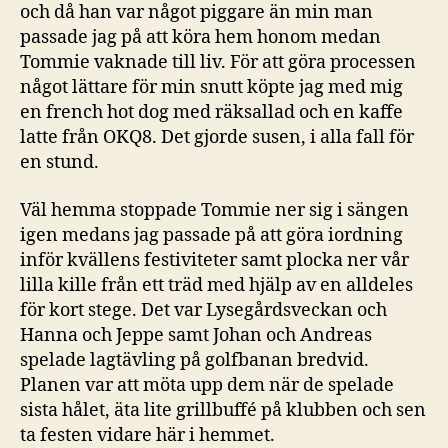
och då han var något piggare än min man
passade jag på att köra hem honom medan
Tommie vaknade till liv. För att göra processen
något lättare för min snutt köpte jag med mig
en french hot dog med räksallad och en kaffe
latte från OKQ8. Det gjorde susen, i alla fall för
en stund.
Väl hemma stoppade Tommie ner sig i sängen
igen medans jag passade på att göra iordning
inför kvällens festiviteter samt plocka ner vår
lilla kille från ett träd med hjälp av en alldeles
för kort stege. Det var Lysegårdsveckan och
Hanna och Jeppe samt Johan och Andreas
spelade lagtävling på golfbanan bredvid.
Planen var att möta upp dem när de spelade
sista hålet, äta lite grillbuffé på klubben och sen
ta festen vidare här i hemmet.