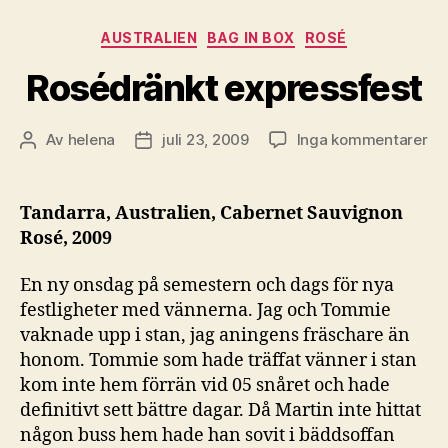
Kategorier
AUSTRALIEN
BAG IN BOX
ROSÉ
Rosédränkt expressfest
till
Av
helena
juli 23, 2009
Inga kommentarer
Inläggsförfattare
Inläggsdatum
Ro
ex
Tandarra, Australien,
Cabernet Sauvignon
Rosé, 2009
En ny onsdag på semestern och dags för nya
festligheter med vännerna. Jag och Tommie
vaknade upp i stan, jag aningens fräschare än
honom. Tommie som hade träffat vänner i stan
kom inte hem förrän vid 05 snåret och hade
definitivt sett bättre dagar. Då Martin inte hittat
någon buss hem hade han sovit i bäddsoffan