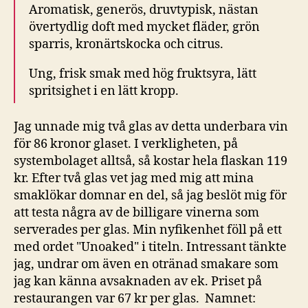
Aromatisk, generös, druvtypisk, nästan
övertydlig doft med mycket fläder, grön
sparris, kronärtskocka och citrus.
Ung, frisk smak med hög fruktsyra, lätt
spritsighet i en lätt kropp.
Jag unnade mig två glas av detta underbara vin
för 86 kronor glaset. I verkligheten, på
systembolaget alltså, så kostar hela flaskan 119
kr. Efter två glas vet jag med mig att mina
smaklökar domnar en del, så jag beslöt mig för
att testa några av de billigare vinerna som
serverades per glas. Min nyfikenhet föll på ett
med ordet "Unoaked" i titeln. Intressant tänkte
jag, undrar om även en otränad smakare som
jag kan känna avsaknaden av ek. Priset på
restaurangen var 67 kr per glas. Namnet: