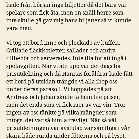
hade från början inga biljetter då det bara var
spelare som fick äta, men en snäll herre som
inte skulle gå gav mig hans biljetter så vi kunde
vara med.
Vi tog ett bord inne och plockade av buffén.
Grillade fläskkotletter, sallader och andra
tillbehör och serverades. Inte illa för att ingå i
spelavgiften. När vi ätit upp var det dags för
prisutdelning och då Hannas föräldrar hade fått
ett bord på utsidan trängde vi alla ihop oss
under deras parasoll. Vi hoppades på att
Andreas och Johan skulle ta hem lite priser,
men det enda som vi fick mer av var vin. Tror
ingen av oss tänkte på vilka mängder som
intogs, det var så himla trevligt. När så väl
prisutdelningen var avslutad var samtliga i vår
skara både runda under fötterna och på lyset,