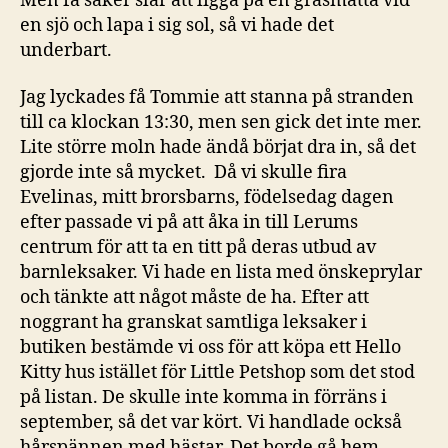
Men få saker slår att ligga på en gräsmatta vid
en sjö och lapa i sig sol, så vi hade det
underbart.
Jag lyckades få Tommie att stanna på stranden
till ca klockan 13:30, men sen gick det inte mer.
Lite större moln hade ändå börjat dra in, så det
gjorde inte så mycket. Då vi skulle fira
Evelinas, mitt brorsbarns, födelsedag dagen
efter passade vi på att åka in till Lerums
centrum för att ta en titt på deras utbud av
barnleksaker. Vi hade en lista med önskeprylar
och tänkte att något måste de ha. Efter att
noggrant ha granskat samtliga leksaker i
butiken bestämde vi oss för att köpa ett Hello
Kitty hus istället för Little Petshop som det stod
på listan. De skulle inte komma in förräns i
september, så det var kört. Vi handlade också
hårspännen med hästar. Det borde gå hem.