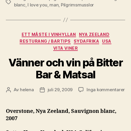
Etiketter
blanc
,
I love you
,
man
,
Pilgrimsmusslor
Kategorier
ETT MÅSTE I VINHYLLAN
NYA ZEELAND
RESTURANG / BARTIPS
SYDAFRIKA
USA
VITA VINER
Vänner och vin på Bitter
Bar & Matsal
till
Av
helena
juli 29, 2009
Inga kommentarer
Inläggsförfattare
Inläggsdatum
Vä
oc
vin
Overstone, Nya Zeeland, Sauvignon blanc,
på
2007
Bit
Ba