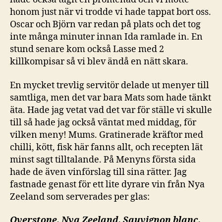
honom just när vi trodde vi hade tappat bort oss.
Oscar och Björn var redan på plats och det tog
inte många minuter innan Ida ramlade in. En
stund senare kom också Lasse med 2
killkompisar så vi blev ändå en nätt skara.
En mycket trevlig servitör delade ut menyer till
samtliga, men det var bara Mats som hade tänkt
äta. Hade jag vetat vad det var för ställe vi skulle
till så hade jag också väntat med middag, för
vilken meny! Mums. Gratinerade kräftor med
chilli, kött, fisk här fanns allt, och recepten lät
minst sagt tilltalande. På Menyns första sida
hade de även vinförslag till sina rätter. Jag
fastnade genast för ett lite dyrare vin från Nya
Zeeland som serverades per glas:
Overstone, Nya Zeeland, Sauvignon blanc,