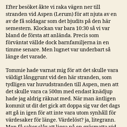
Efter besöket åkte vi raka vägen ner till
stranden vid Aspen (Lerum) för att njuta av en
av de få soldagar som det bjudits på den här
semestern. Klockan var bara 10:30 så vi var
bland de första att anlända. Precis som
förväntat vällde dock barnfamiljerna in en
timme senare. Men lugnet var underbart så
länge det varade.
Tommie hade varnat mig för att det skulle vara
väldigt långgrunt vid den här stranden, som
tydligen var huvudstranden till Aspen, men att
det skulle vara ca 500m med endast knädjup
hade jag aldrig räknat med. När man äntligen
kommit ut dit det gick att doppa sig var det dags
att gå in igen för att inte vara utom synhåll för
värdesaker för länge. Värdelöst? ja, litegrann.