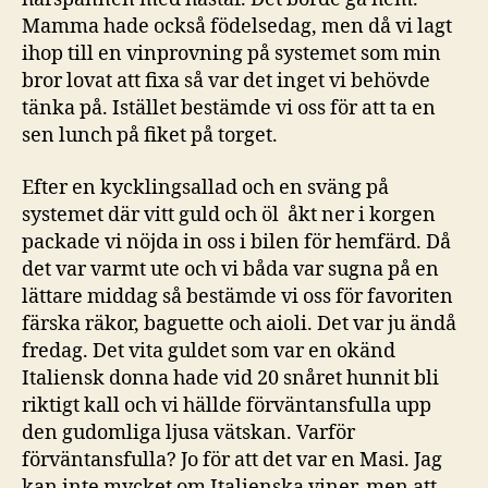
Mamma hade också födelsedag, men då vi lagt
ihop till en vinprovning på systemet som min
bror lovat att fixa så var det inget vi behövde
tänka på. Istället bestämde vi oss för att ta en
sen lunch på fiket på torget.
Efter en kycklingsallad och en sväng på
systemet där vitt guld och öl åkt ner i korgen
packade vi nöjda in oss i bilen för hemfärd. Då
det var varmt ute och vi båda var sugna på en
lättare middag så bestämde vi oss för favoriten
färska räkor, baguette och aioli. Det var ju ändå
fredag. Det vita guldet som var en okänd
Italiensk donna hade vid 20 snåret hunnit bli
riktigt kall och vi hällde förväntansfulla upp
den gudomliga ljusa vätskan. Varför
förväntansfulla? Jo för att det var en Masi. Jag
kan inte mycket om Italienska viner, men att