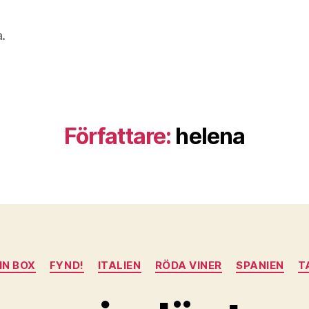
a.
Författare:
helena
Kategorier
IN BOX
FYND!
ITALIEN
RÖDA VINER
SPANIEN
T