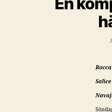
En komp
h
Rocca 
Salice
Navaja
Söndag