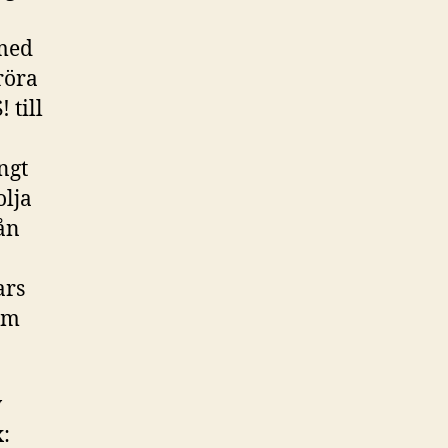
 med
röra
 till
ngt
olja
ån
ars
ym
v
: