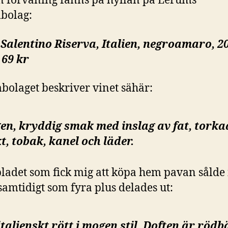
in förvåning fanns på hyllan på Lerums
bolag:
 Salentino Riserva, Italien, negroamaro, 2
 69 kr
bolaget beskriver vinet sähär:
en, kryddig smak med inslag av fat, torka
t, tobak, kanel och läder.
ladet som fick mig att köpa hem pavan sålde
samtidigt som fyra plus delades ut:
talienskt rött i mogen stil. Doften är rödb