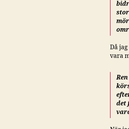
bidr
stor
mör
omr
Då jag
vara m
Ren
kör
efte
det 
vara