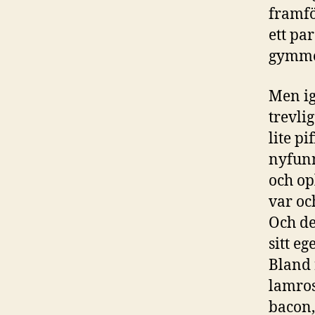
framfö
ett par
gymmet
Men ig
trevli
lite p
nyfunn
och op
var oc
Och de
sitt eg
Bland 
lamros
bacon,