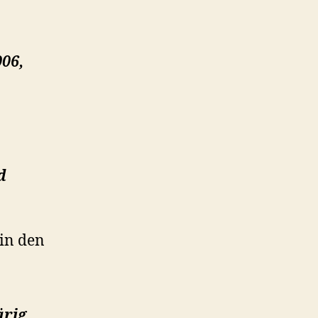
006,
d
 in den
ärig