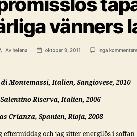
romisslös tapa
ärliga vänners l
Av
helena
oktober 9, 2011
Inga kommentar
Inläggsförfattare
Inläggsdatum
di Montemassi, Italien, Sangiovese, 2010
 Salentino Riserva, Italien, 2006
s Crianza, Spanien, Rioja, 2008
 eftermiddag och jag sitter energilös i soffan