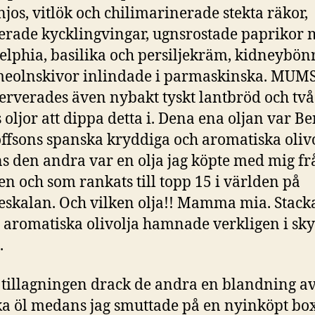
njos, vitlök och chilimarinerade stekta räkor,
rade kycklingvingar, ugnsrostade paprikor
elphia, basilika och persiljekräm, kidneybön
eolnskivor inlindade i parmaskinska. MUMS!
serverades även nybakt tyskt lantbröd och två
s oljor att dippa detta i. Dena ena oljan var Be
offsons spanska kryddiga och aromatiska oliv
 den andra var en olja jag köpte med mig fr
en och som rankats till topp 15 i världen på
jeskalan. Och vilken olja!! Mamma mia. Stack
 aromatiska olivolja hamnade verkligen i sk
.
tillagningen drack de andra en blandning a
a öl medans jag smuttade på en nyinköpt box