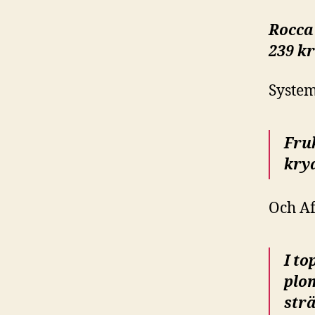
Rocca 
239 kr
System
Fruk
kry
Och Af
I to
plo
str