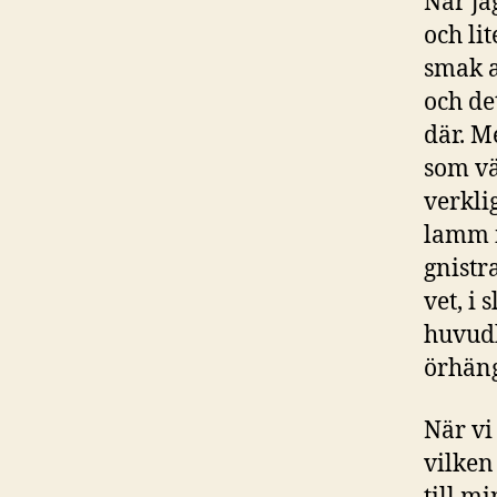
När ja
och li
smak a
och de
där. Me
som vä
verkli
lamm i
gnistr
vet, i 
huvudb
örhän
När vi
vilken