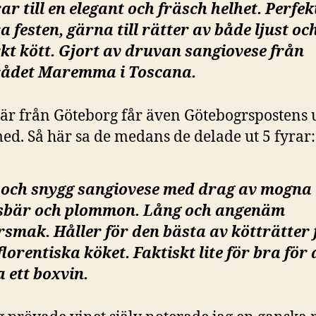
ar till en elegant och fräsch helhet. Perfekt
a festen, gärna till rätter av både ljust oc
kt kött. Gjort av druvan sangiovese från
ådet Maremma i Toscana.
 är från Göteborg får även Götebogrspostens 
ed. Så här sa de medans de delade ut 5 fyrar:
 och snygg sangiovese med drag av mogna
sbär och plommon. Lång och angenäm
rsmak. Håller för den bästa av kötträtter
florentiska köket. Faktiskt lite för bra för 
 ett boxvin.