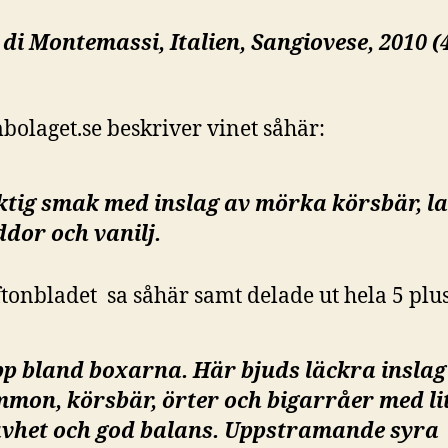
di Montemassi, Italien, Sangiovese, 2010 (
bolaget.se beskriver vinet såhär:
tig smak med inslag av mörka körsbär, la
ddor och vanilj.
tonbladet sa såhär samt delade ut hela 5 plus
pp bland boxarna. Här bjuds läckra inslag
mmon, körsbär, örter och bigarråer med li
ävhet och god balans. Uppstramande syra