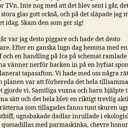
r TVn. Inte nog med att det blev sent i går, de
 stora glas gott också, och på det släpade jag mi
 idag. Skam den som ger sig!
år var jag desto piggare och hade det desto
gare. Efter en ganska lugn dag hemma med en
iff och en handling på Ica på schemat ramlade
a vänner nerför backen in på en hyfsat spo
lanerat tapasafton. Vi hade med oss några rät
h planen var att förbereda det hela tillsamma
t gjorde vi. Samtliga vuxna och barn hjälpte t
ena sätt och det hela blev en riktigt trevlig akti
rätterna som tillagades fanns tunt skuren ug
tbiff, ugnsbakade dadlar inrullade i ekologis
 quesadillas med parmaskinka, chevre honu