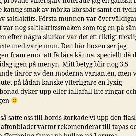
g prövade vinet själv noterade jag en ganska r
te kantig smak av mörka körsbär samt en tydl
v saltlaktits. Första munnen var överväldiga
t var nog saltlakritssmaken som tog en på sä
n efter några slurkar var det ett riktigt trevli
xte med varje mun. Den här boxen ser jag
gen fram emot att få lära känna, speciellt då d
dag igen på menyn. Mitt betyg blir nog 3,5
ande tiaror av den moderna varianten, men
slutet på lådan kanske ytterligare en lyxig
onad dyker upp eller iallafall lite ringar oc
gen
 så satte oss till bords korkade vi upp den flas
 aftonbladet varmt rekomenderat till tapas o