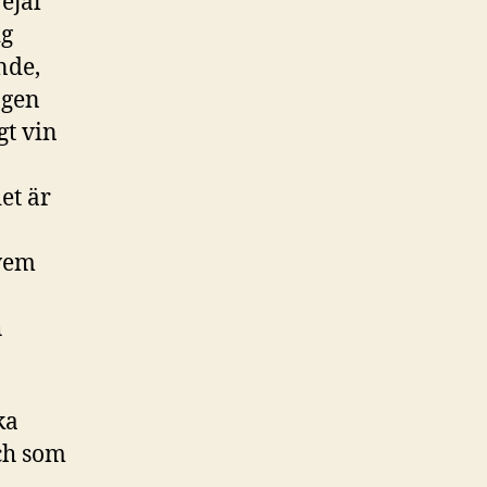
ejäl
ig
nde,
ngen
gt vin
et är
 vem
h
ka
ch som