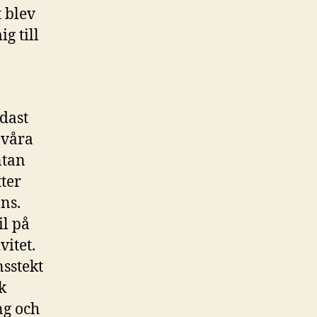
t blev
g till
dast
 våra
ntan
ter
ns.
il på
vitet.
nsstekt
k
ng och