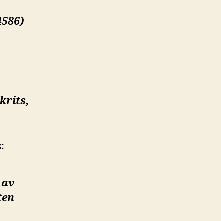
4586)
krits,
:
 av
ten