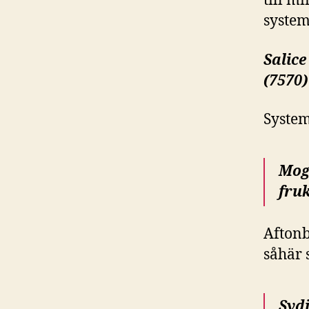
till m
system
Salice
(7570)
System
Mog
fruk
Aftonb
såhär 
Sydi