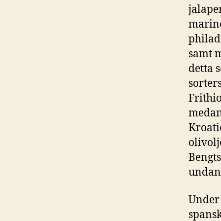
jalape
marine
philad
samt m
detta 
sorter
Frithi
medans
Kroati
olivol
Bengts
undan
Under 
spansk