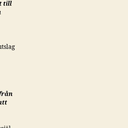
 till
h
utslag
 från
att