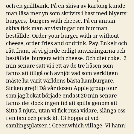
och en grillbänk. På en skiva av kartong kunde
man läsa menyn som skrivits i hast med blyerts:
burgers, burgers with cheese. På en annan
skiva fick man anvisningar om hur man
beställde. Order your burger with or without
cheese, order fries and or drink. Pay. Enkelt och
rätt fram, så vi gjorde enligt anvisningarna och
beställde burgers with cheese. Och diet coke. 2
min senare satt vi i ett av de tre båsen som
fanns att tillgå och avnjöt vad som verkligen
måste ha varit världens bästa hamburgare.
Sicken grej!! Då vår dozen Apple group tour
som jag bokat började endast 20 min senare
fanns det dock ingen tid att spilla genom att
Sitta å njuta, utan vi fick rusa vidare, slänga oss
i en taxi och prick kl. 13 hoppa ut vid
samlingsplatsen i Greenwhich village. Vi hann!