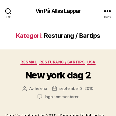
Vin På Allas Läppar
Sök
Meny
Kategori:
Resturang / Bartips
Kategorier
RESMÅL
RESTURANG / BARTIPS
USA
New york dag 2
Av
helena
september 3, 2010
Inläggsförfattare
Inläggsdatum
till
Inga kommentarer
New
york
dag
Den 2a september 2010, Tommies födelsedag,