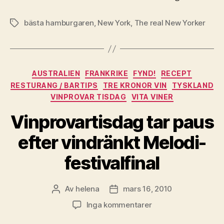
bästa hamburgaren
,
New York
,
The real New Yorker
Etiketter
Kategorier
AUSTRALIEN
FRANKRIKE
FYND!
RECEPT
RESTURANG / BARTIPS
TRE KRONOR VIN
TYSKLAND
VINPROVAR TISDAG
VITA VINER
Vinprovartisdag tar paus
efter vindränkt Melodi-
festivalfinal
Av
helena
mars 16, 2010
Inläggsförfattare
Inläggsdatum
till
Inga kommentarer
Vinprovartisdag