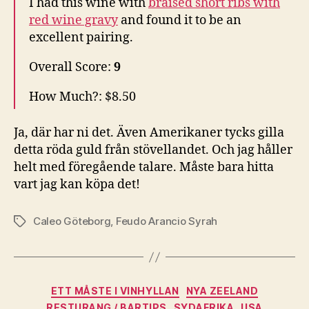
I had this wine with
braised short ribs with
red wine gravy
and found it to be an
excellent pairing.
Overall Score:
9
How Much?: $8.50
Ja, där har ni det. Även Amerikaner tycks gilla
detta röda guld från stövellandet. Och jag håller
helt med föregående talare. Måste bara hitta
vart jag kan köpa det!
Caleo Göteborg
,
Feudo Arancio Syrah
Etiketter
Kategorier
ETT MÅSTE I VINHYLLAN
NYA ZEELAND
RESTURANG / BARTIPS
SYDAFRIKA
USA