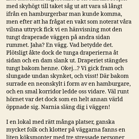
med skyhögt till taket såg ut att vara så långt
ifrån en hamburgerbar man kunde komma,
men efter att ha frågat en vakt som noterat våra
vilsna uttryck fick vi en hänvisning mot den
tungt draperade väggen på andra sidan
rummet. Jaha? En vägg. Vad betydde det.
Plötsligt åkte dock de tunga draperierna åt
sidan och en dam slank ut. Draperiet stängdes
tungt bakom henne. Okej…? Vi gick fram och
slungade undan skynket, och visst! Där bakom
surrade en neonskylt i form av en hamburgare,
och en smal korridor ledde oss vidare. Väl runt
hörnet var det dock som en helt annan värld
öppnade sig. Narnia släng dig i väggen!
I en lokal med rätt många platser, ganska
mycket folk och klotter på väggarna fanns en
liten köksmonter med tre stressade personer