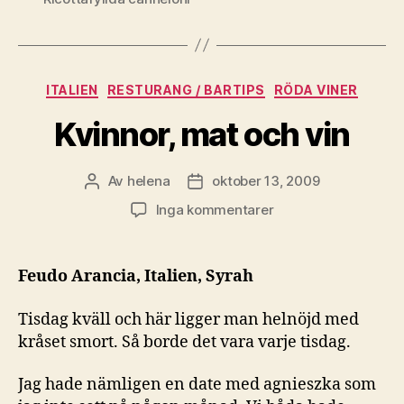
Kategorier
ITALIEN
RESTURANG / BARTIPS
RÖDA VINER
Kvinnor, mat och vin
Av
helena
oktober 13, 2009
Inläggsförfattare
Inläggsdatum
till
Inga kommentarer
Kvinnor,
mat
och
Feudo Arancia, Italien, Syrah
vin
Tisdag kväll och här ligger man helnöjd med
kråset smort. Så borde det vara varje tisdag.
Jag hade nämligen en date med agnieszka som