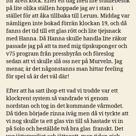
för årets kock. Efter en dag med lite studiebesök
på lite olika ställen hoppade jag av i stan i
stället för att åka tillbaka till Lerum. Middag var
nämligen inte bokad förrän klockan 19, och då
fanns det tid till ett glas rött och lite tjejsnack
med Hanna. Då Hanna skulle handla lite räkor
passade jag på att ta med mig tipskuponger och
v75 program från pressbyrån och föreslog
sedan att vi skulle slå oss ner på Murveln. Jag
menar, är det någonstanns man hittar feeling
för spel så är det väl där!
Efter att ha satt ihop ett vad vi trodde var ett
klockrent system så vandrade vi genom
nordstan och tog in det kommande vårmodet.
Då tiden började rinna iväg men då vi tyckte att
vi nog skulle ta ett glas vin till så hastade vi in
på Solo och beställde två bra glas franskt. Det