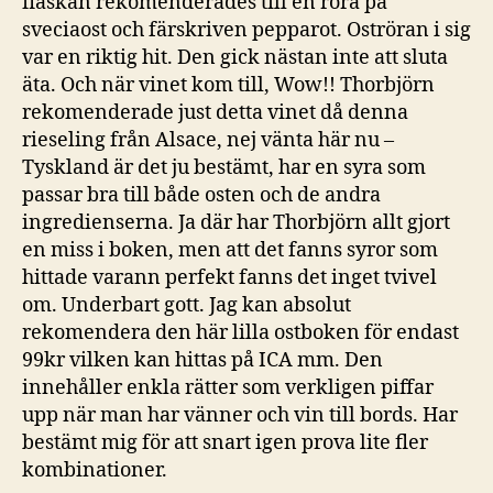
flaskan rekomenderades till en röra på
sveciaost och färskriven pepparot. Oströran i sig
var en riktig hit. Den gick nästan inte att sluta
äta. Och när vinet kom till, Wow!! Thorbjörn
rekomenderade just detta vinet då denna
rieseling från Alsace, nej vänta här nu –
Tyskland är det ju bestämt, har en syra som
passar bra till både osten och de andra
ingredienserna. Ja där har Thorbjörn allt gjort
en miss i boken, men att det fanns syror som
hittade varann perfekt fanns det inget tvivel
om. Underbart gott. Jag kan absolut
rekomendera den här lilla ostboken för endast
99kr vilken kan hittas på ICA mm. Den
innehåller enkla rätter som verkligen piffar
upp när man har vänner och vin till bords. Har
bestämt mig för att snart igen prova lite fler
kombinationer.