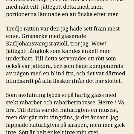
med nått vitt. Jättegott detta med, men
portionerna lämnade en att önska efter mer.
Tredje rätten var den jag hade sett fram mest
emot. Grisnacke med glaserade
KarlJohansvampsravioli, tror jag. Wow!
Jättegott långkok som kändes enkelt men
underbart. Till detta serverades ett rött som
också var jättebra, och som hade komponerats
av någon med en blind fru, och det var därmed
blindskrift på alla flaskor ifrån det här slottet.
Som avslutning bjöds vi på härlig glass med
stekt rabarber och rabarbermousse. Herre!! Va
bra. Till detta var det naturligtvis en muscat,
men där går min vingräns, ja det är sant. Jag
läppjade naturligtvis på sirapen, men mer gick
inte. Sött är helt enkelt inte min grej.