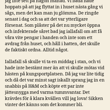
jag inte sett på någon månad. Vi båda hade
hoppats på att jag flyttat in i huset nästa gång vi
sågs, men det kan man ju glömma. De ringde
senast i dag och sa att det var ytterligare
försenat. Som plåster på det nu mycket öppna
och infekterade såret bad jag iallafall om att få
våra vite pengar i handen och inte som ett
avdrag från huset, och håll i hatten, det skulle
de faktiskt ordna. Alltid något.
Iallafall så skulle vi ta en middag i stan, och vi
hade inte bestämt mer än att vi skulle mötas vid
hästen på kungsportplatsen. Då jag var lite tidig
och då det var minst sagt iskallt sprang jag in en
snabbis på H&M och köpte ett par inte
jättesnygga med varma tummvantar. Det
krävdes för å klara kvällen vill jag lova! Sikken
vinter det känns som det kommer bli.