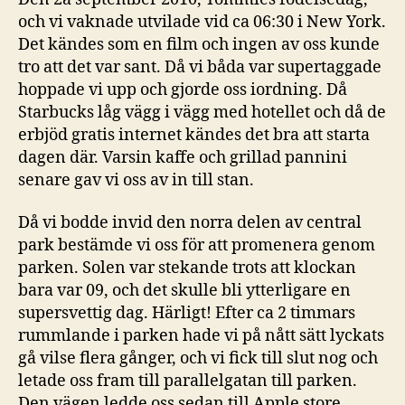
2
och vi vaknade utvilade vid ca 06:30 i New York.
Det kändes som en film och ingen av oss kunde
tro att det var sant. Då vi båda var supertaggade
hoppade vi upp och gjorde oss iordning. Då
Starbucks låg vägg i vägg med hotellet och då de
erbjöd gratis internet kändes det bra att starta
dagen där. Varsin kaffe och grillad pannini
senare gav vi oss av in till stan.
Då vi bodde invid den norra delen av central
park bestämde vi oss för att promenera genom
parken. Solen var stekande trots att klockan
bara var 09, och det skulle bli ytterligare en
supersvettig dag. Härligt! Efter ca 2 timmars
rummlande i parken hade vi på nått sätt lyckats
gå vilse flera gånger, och vi fick till slut nog och
letade oss fram till parallelgatan till parken.
Den vägen ledde oss sedan till Apple store