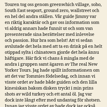
Touren tog oss genom greenwhich village, soho,
South East seaport, ground zero, wallstreet och
en hel del andra ställen. Vår guide Jimmy var
en riktig karaktär och gav oss information som
vi aldrig annars hade funnit ut och som van
presenterade sina berättelser med inlevelse
och passion. Hur bra som helst! Att vi sedan
avslutade det hela med att ta en drink på en helt
otippad sylta i chinatown gjorde det hela ännu
häftigare. Här fick vi chans å mingla med de
andra i gruppen samt ägaren av The real New
Yorker Tours. Jag hade spillt informationen om
att det var Tommies födelsedag, och innan vi
visste ordet av hade både guiden och den lilla
kinesiskan bakom disken tryckt i min prins
shots av wild turkey och ett antal öl. Jag var
dock inte långt efter med undantag för shotsen.
Innan jag visste ordet av hade dock jag också