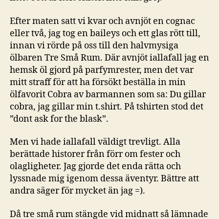
Efter maten satt vi kvar och avnjöt en cognac
eller två, jag tog en baileys och ett glas rött till,
innan vi rörde på oss till den halvmysiga
ölbaren Tre Små Rum. Där avnjöt iallafall jag en
hemsk öl gjord på parfymrester, men det var
mitt straff för att ha försökt beställa in min
ölfavorit Cobra av barmannen som sa: Du gillar
cobra, jag gillar min t.shirt. På tshirten stod det
”dont ask for the blask”.
Men vi hade iallafall väldigt trevligt. Alla
berättade historer från förr om fester och
olagligheter. Jag gjorde det enda rätta och
lyssnade mig igenom dessa äventyr. Bättre att
andra säger för mycket än jag =).
Då tre små rum stängde vid midnatt så lämnade