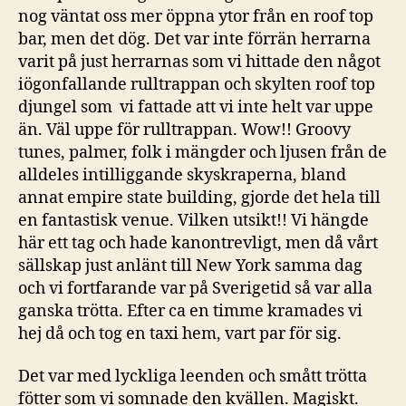
nog väntat oss mer öppna ytor från en roof top
bar, men det dög. Det var inte förrän herrarna
varit på just herrarnas som vi hittade den något
iögonfallande rulltrappan och skylten roof top
djungel som vi fattade att vi inte helt var uppe
än. Väl uppe för rulltrappan. Wow!! Groovy
tunes, palmer, folk i mängder och ljusen från de
alldeles intilliggande skyskraperna, bland
annat empire state building, gjorde det hela till
en fantastisk venue. Vilken utsikt!! Vi hängde
här ett tag och hade kanontrevligt, men då vårt
sällskap just anlänt till New York samma dag
och vi fortfarande var på Sverigetid så var alla
ganska trötta. Efter ca en timme kramades vi
hej då och tog en taxi hem, vart par för sig.
Det var med lyckliga leenden och smått trötta
fötter som vi somnade den kvällen. Magiskt.