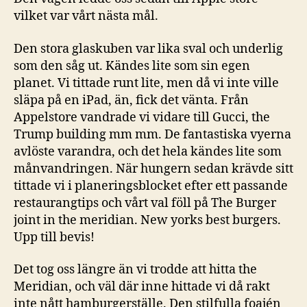
vilket var vårt nästa mål.
Den stora glaskuben var lika sval och underlig
som den såg ut. Kändes lite som sin egen
planet. Vi tittade runt lite, men då vi inte ville
släpa på en iPad, än, fick det vänta. Från
Appelstore vandrade vi vidare till Gucci, the
Trump building mm mm. De fantastiska vyerna
avlöste varandra, och det hela kändes lite som
månvandringen. När hungern sedan krävde sitt
tittade vi i planeringsblocket efter ett passande
restaurangtips och vårt val föll på The Burger
joint in the meridian. New yorks best burgers.
Upp till bevis!
Det tog oss längre än vi trodde att hitta the
Meridian, och väl där inne hittade vi då rakt
inte nått hamburgerställe. Den stilfulla foajén