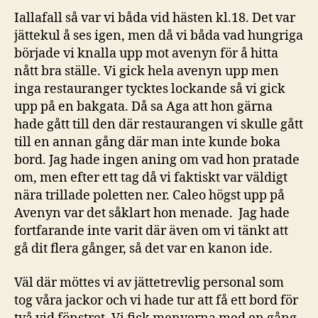
Iallafall så var vi båda vid hästen kl.18. Det var
jättekul å ses igen, men då vi båda vad hungriga
började vi knalla upp mot avenyn för å hitta
nått bra ställe. Vi gick hela avenyn upp men
inga restauranger tycktes lockande så vi gick
upp på en bakgata. Då sa Aga att hon gärna
hade gått till den där restaurangen vi skulle gått
till en annan gång där man inte kunde boka
bord. Jag hade ingen aning om vad hon pratade
om, men efter ett tag då vi faktiskt var väldigt
nära trillade poletten ner. Caleo högst upp på
Avenyn var det såklart hon menade. Jag hade
fortfarande inte varit där även om vi tänkt att
gå dit flera gånger, så det var en kanon ide.
Väl där möttes vi av jättetrevlig personal som
tog våra jackor och vi hade tur att få ett bord för