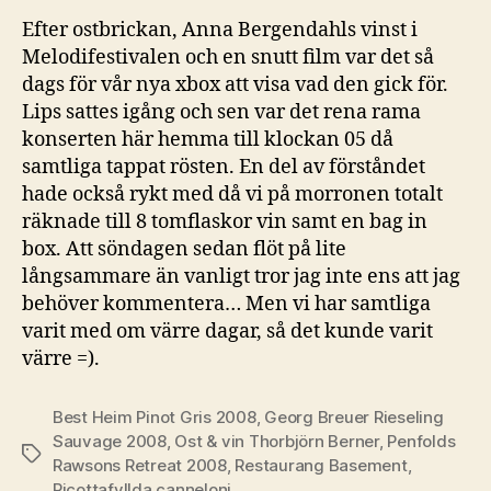
Efter ostbrickan, Anna Bergendahls vinst i
Melodifestivalen och en snutt film var det så
dags för vår nya xbox att visa vad den gick för.
Lips sattes igång och sen var det rena rama
konserten här hemma till klockan 05 då
samtliga tappat rösten. En del av förståndet
hade också rykt med då vi på morronen totalt
räknade till 8 tomflaskor vin samt en bag in
box. Att söndagen sedan flöt på lite
långsammare än vanligt tror jag inte ens att jag
behöver kommentera… Men vi har samtliga
varit med om värre dagar, så det kunde varit
värre =).
Best Heim Pinot Gris 2008
,
Georg Breuer Rieseling
Sauvage 2008
,
Ost & vin Thorbjörn Berner
,
Penfolds
Etiketter
Rawsons Retreat 2008
,
Restaurang Basement
,
Ricottafyllda canneloni