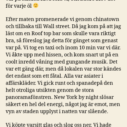
för varje öl
Efter maten promenerade vi genom chinatown
och tillbaka till Wall street. Då jag kom på att jag
läst om en Roof top bar som skulle vara riktigt
bra, så föreslog jag detta för gänget som genast
var på. Vi tog en taxi och inom 10 min var vi där.
Vi åkte upp med hissen, och kom snart ut på en
coolt inredd våning med gungande musik. Det
var ett gäng där, men då lokalen var stor kändes
det endast som ett fåtal. Alla var asiater i
affärskläder. Vi gick runt och spanadepå den
helt otroliga utsikten genom de stora
panoramafönstren. New York by night slösar
säkert en hel del energi, något jag är emot, men
vyn av staden upplyst i natten var slående.
Vi köpte varsitt glas och slog oss ner. Vi hade