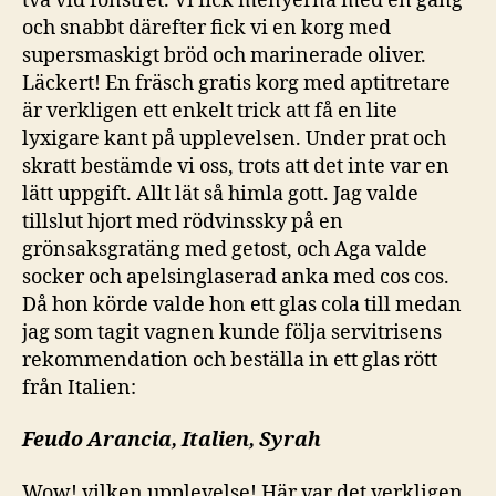
två vid fönstret. Vi fick menyerna med en gång
och snabbt därefter fick vi en korg med
supersmaskigt bröd och marinerade oliver.
Läckert! En fräsch gratis korg med aptitretare
är verkligen ett enkelt trick att få en lite
lyxigare kant på upplevelsen. Under prat och
skratt bestämde vi oss, trots att det inte var en
lätt uppgift. Allt lät så himla gott. Jag valde
tillslut hjort med rödvinssky på en
grönsaksgratäng med getost, och Aga valde
socker och apelsinglaserad anka med cos cos.
Då hon körde valde hon ett glas cola till medan
jag som tagit vagnen kunde följa servitrisens
rekommendation och beställa in ett glas rött
från Italien:
Feudo Arancia, Italien, Syrah
Wow! vilken upplevelse! Här var det verkligen