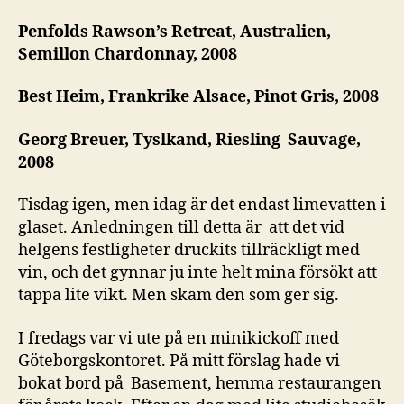
tar
paus
Penfolds Rawson’s Retreat, Australien,
efter
Semillon Chardonnay, 2008
vindränkt
Melodi-
Best Heim, Frankrike Alsace, Pinot Gris, 2008
festivalfinal
Georg Breuer, Tyslkand, Riesling Sauvage,
2008
Tisdag igen, men idag är det endast limevatten i
glaset. Anledningen till detta är att det vid
helgens festligheter druckits tillräckligt med
vin, och det gynnar ju inte helt mina försökt att
tappa lite vikt. Men skam den som ger sig.
I fredags var vi ute på en minikickoff med
Göteborgskontoret. På mitt förslag hade vi
bokat bord på Basement, hemma restaurangen