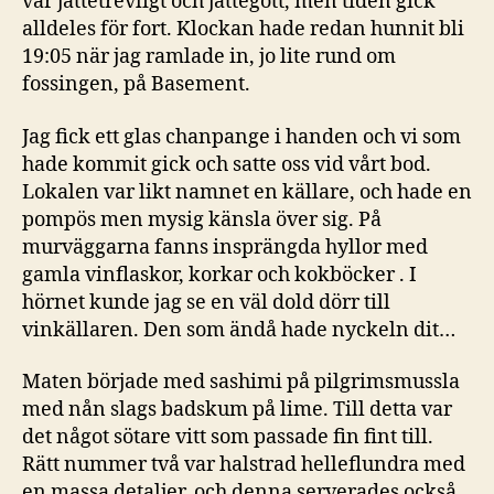
var jättetrevligt och jättegott, men tiden gick
alldeles för fort. Klockan hade redan hunnit bli
19:05 när jag ramlade in, jo lite rund om
fossingen, på Basement.
Jag fick ett glas chanpange i handen och vi som
hade kommit gick och satte oss vid vårt bod.
Lokalen var likt namnet en källare, och hade en
pompös men mysig känsla över sig. På
murväggarna fanns insprängda hyllor med
gamla vinflaskor, korkar och kokböcker . I
hörnet kunde jag se en väl dold dörr till
vinkällaren. Den som ändå hade nyckeln dit…
Maten började med sashimi på pilgrimsmussla
med nån slags badskum på lime. Till detta var
det något sötare vitt som passade fin fint till.
Rätt nummer två var halstrad helleflundra med
en massa detaljer, och denna serverades också