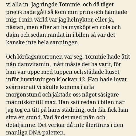
vi alla in. Jag ringde Tommie, och då tåget
precis hade gått så kom min prins och hämtade
mig. I min värld var jag helnykter, eller ja,
nästan, men efter att ha mysköpt en cola och
dajm och sedan ramlat in i bilen så var det
kanske inte hela sanningen.
Och lördagsmorronen var seg. Tommie hade ätit
nån damvitamin, nått måste det ha varit, för
han var uppe med tuppen och städade huset
inför husvisningen klockan 12. Han hade lovat
svärmor att vi skulle komma i arla
morgonstund och jäktade oss något såsigare
människor till max. Han satt redan i bilen när
jag tog en titt på hans städning, och där fick han
sitta en stund. Vad är det med män och
detaljsinne. Det verkar då inte återfinns i den
manliga DNA paletten.