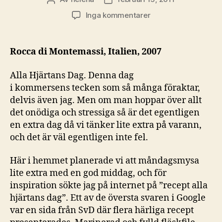
till
Inga kommentarer
Ett
vin
som
Rocca di Montemassi, Italien, 2007
verkligen
borde
Alla Hjärtans Dag. Denna dag
uppfylla
i kommersens tecken som så många föraktar,
Allas
delvis även jag. Men om man hoppar över allt
Hjärtan…
det onödiga och stressiga så är det egentligen
en extra dag då vi tänker lite extra på varann,
och det är väl egentligen inte fel.
Här i hemmet planerade vi att måndagsmysa
lite extra med en god middag, och för
inspiration sökte jag på internet på ”recept alla
hjärtans dag”. Ett av de översta svaren i Google
var en sida från SvD där flera härliga recept