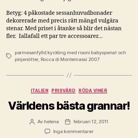
Betyg: 4 påkostade sessanhuvudbonader
dekorerade med precis rätt mängd vulgära
stenar. Med priset i åtanke så blir det nästan
fler. Iallafall ett par tre accessoarer…
parmesanfylld kyckling med risoni babyspenat och
Etiketter
pinjenötter
,
Rocca di Montemassi 2007
Kategorier
ITALIEN
PRISVÄRD
RÖDA VINER
Världens bästa grannar!
Av
helena
februari 12, 2011
Inläggsförfattare
Inläggsdatum
till
Inga kommentarer
Världens