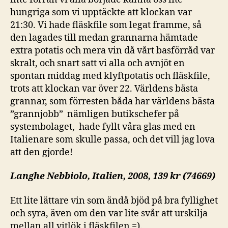
hungriga som vi upptäckte att klockan var
21:30. Vi hade fläskfile som legat framme, så
den lagades till medan grannarna hämtade
extra potatis och mera vin då vårt basförråd var
skralt, och snart satt vi alla och avnjöt en
spontan middag med klyftpotatis och fläskfile,
trots att klockan var över 22. Världens bästa
grannar, som förresten båda har världens bästa
”grannjobb” nämligen butikschefer på
systembolaget, hade fyllt våra glas med en
Italienare som skulle passa, och det vill jag lova
att den gjorde!
Langhe Nebbiolo, Italien, 2008, 139 kr (74669)
Ett lite lättare vin som ändå bjöd på bra fyllighet
och syra, även om den var lite svår att urskilja
mellan all vitlök i fläskfilen =).