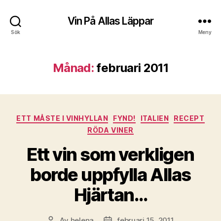
Vin På Allas Läppar
Sök
Meny
Månad:
februari 2011
Kategorier
ETT MÅSTE I VINHYLLAN
FYND!
ITALIEN
RECEPT
RÖDA VINER
Ett vin som verkligen
borde uppfylla Allas
Hjärtan…
Av
helena
februari 15, 2011
Inläggsförfattare
Inläggsdatum