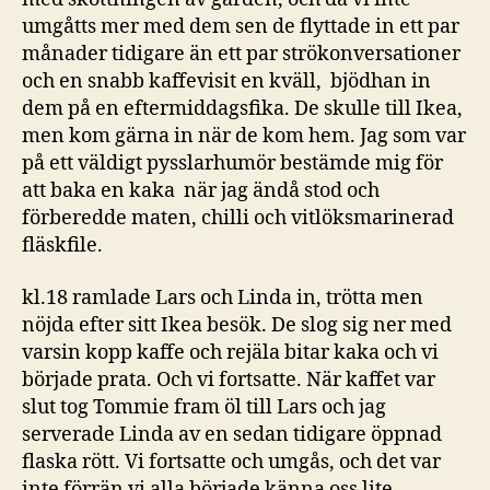
umgåtts mer med dem sen de flyttade in ett par
månader tidigare än ett par strökonversationer
och en snabb kaffevisit en kväll, bjödhan in
dem på en eftermiddagsfika. De skulle till Ikea,
men kom gärna in när de kom hem. Jag som var
på ett väldigt pysslarhumör bestämde mig för
att baka en kaka när jag ändå stod och
förberedde maten, chilli och vitlöksmarinerad
fläskfile.
kl.18 ramlade Lars och Linda in, trötta men
nöjda efter sitt Ikea besök. De slog sig ner med
varsin kopp kaffe och rejäla bitar kaka och vi
började prata. Och vi fortsatte. När kaffet var
slut tog Tommie fram öl till Lars och jag
serverade Linda av en sedan tidigare öppnad
flaska rött. Vi fortsatte och umgås, och det var
inte förrän vi alla började känna oss lite