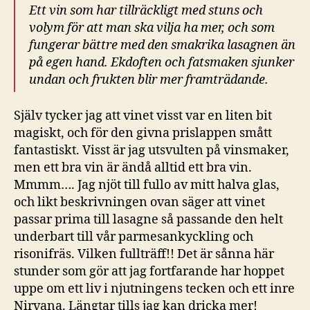
Ett vin som har tillräckligt med stuns och
volym för att man ska vilja ha mer, och som
fungerar bättre med den smakrika lasagnen än
på egen hand. Ekdoften och fatsmaken sjunker
undan och frukten blir mer framträdande.
Själv tycker jag att vinet visst var en liten bit
magiskt, och för den givna prislappen smått
fantastiskt. Visst är jag utsvulten på vinsmaker,
men ett bra vin är ändå alltid ett bra vin.
Mmmm…. Jag njöt till fullo av mitt halva glas,
och likt beskrivningen ovan säger att vinet
passar prima till lasagne så passande den helt
underbart till vår parmesankyckling och
risonifräs. Vilken fullträff!! Det är sånna här
stunder som gör att jag fortfarande har hoppet
uppe om ett liv i njutningens tecken och ett inre
Nirvana. Längtar tills jag kan dricka mer!