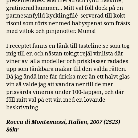
presenterades. Marinerad och fylld fläskfile,
gratinerad hummer… Mitt val föll dock på en
parmesanfylld kycklingfilé serverad till kokt
risoni som rörts ner med babyspenat som frästs
med vitlök och pinjenötter. Mums!
I receptet fanns en länk till tasteline.se som tog
mig till en och nästan tokigt rejäl vinlista där
viner av alla modeller och prisklasser radades
upp som tänkbara makar tlil den valda rätten.
Då jag ändå inte får dricka mer än ett halvt glas
vin så valde jag att vandra ner till de mer
prisvärda vinerna under 100-lappen, och där
föll mitt val på ett vin med en lovande
beskrivning.
Rocca di Montemassi, Italien, 2007 (2523)
86kr