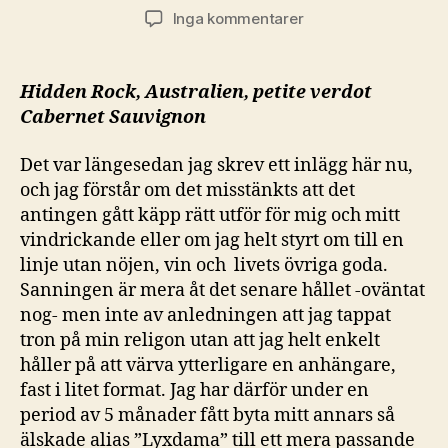
till
Inga kommentarer
Uppehåll
med
små
Hidden Rock, Australien, petite verdot
inslag
Cabernet Sauvignon
av
oerhört
Det var längesedan jag skrev ett inlägg här nu,
efterlängtade
och jag förstår om det misstänkts att det
intag
antingen gått käpp rätt utför för mig och mitt
vindrickande eller om jag helt styrt om till en
linje utan nöjen, vin och livets övriga goda.
Sanningen är mera åt det senare hållet -oväntat
nog- men inte av anledningen att jag tappat
tron på min religon utan att jag helt enkelt
håller på att värva ytterligare en anhängare,
fast i litet format. Jag har därför under en
period av 5 månader fått byta mitt annars så
älskade alias ”Lyxdama” till ett mera passande