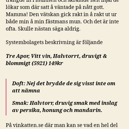
trängde in i munnen och skrämde helt ihjäl de
lökar som där satt å väntade på nått gott.
Mamma! Den vätskan gick rakt in å rakt ut ur
både min å min fästmans mun. Och det är inte
ofta. Skulle nästan säga aldrig.
Systembolagets beskrivning är följande
Tre Apor, Vitt vin, Halvtorrt, druvigt &
blommigt (5921) 149kr
Doft: Nej det brydde de sig visst inte om
att nämna
Smak: Halvtorr, druvig smak med inslag
av persika, honung och mandarin.
På vinkatten.se där man kan se vad en hel del