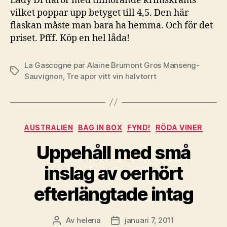
Lady Di tiaror med tillhörande krimskrams
vilket poppar upp betyget till 4,5. Den här
flaskan måste man bara ha hemma. Och för det
priset. Pfff. Köp en hel låda!
La Gascogne par Alaine Brumont Gros Manseng-
Etiketter
Sauvignon
,
Tre apor vitt vin halvtorrt
Kategorier
AUSTRALIEN
BAG IN BOX
FYND!
RÖDA VINER
Uppehåll med små
inslag av oerhört
efterlängtade intag
Av
helena
januari 7, 2011
Inläggsförfattare
Inläggsdatum