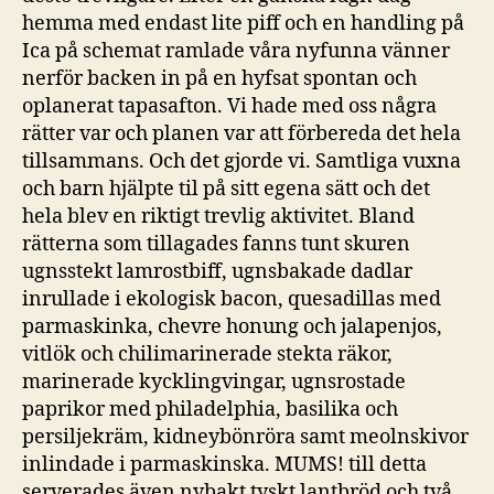
hemma med endast lite piff och en handling på
Ica på schemat ramlade våra nyfunna vänner
nerför backen in på en hyfsat spontan och
oplanerat tapasafton. Vi hade med oss några
rätter var och planen var att förbereda det hela
tillsammans. Och det gjorde vi. Samtliga vuxna
och barn hjälpte til på sitt egena sätt och det
hela blev en riktigt trevlig aktivitet. Bland
rätterna som tillagades fanns tunt skuren
ugnsstekt lamrostbiff, ugnsbakade dadlar
inrullade i ekologisk bacon, quesadillas med
parmaskinka, chevre honung och jalapenjos,
vitlök och chilimarinerade stekta räkor,
marinerade kycklingvingar, ugnsrostade
paprikor med philadelphia, basilika och
persiljekräm, kidneybönröra samt meolnskivor
inlindade i parmaskinska. MUMS! till detta
serverades även nybakt tyskt lantbröd och två