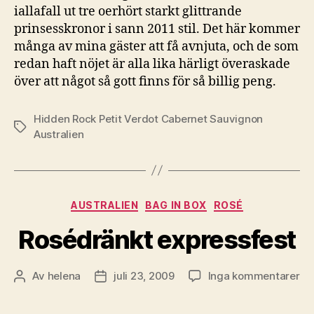
iallafall ut tre oerhört starkt glittrande
prinsesskronor i sann 2011 stil. Det här kommer
många av mina gäster att få avnjuta, och de som
redan haft nöjet är alla lika härligt överaskade
över att något så gott finns för så billig peng.
Hidden Rock Petit Verdot Cabernet Sauvignon
Etiketter
Australien
Kategorier
AUSTRALIEN
BAG IN BOX
ROSÉ
Rosédränkt expressfest
till
Av
helena
juli 23, 2009
Inga kommentarer
Inläggsförfattare
Inläggsdatum
Ro
ex