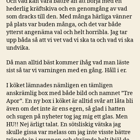
Och vad kan vara bättre än att börja med en
hederlig kräftskiva och en genomgång av vad
som dracks till den. Med många härliga vänner
på plats var buden många, och det var både
ytterst angenäma val och helt horribla. Jag tar
upp båda så att vi vet vad vi ska ta och vad vi ska
undvika.
Då man alltid bäst kommer ihåg vad man läste
sist så tar vi varningen med en gång. Håll i er.
I köket lämnades nämligen en tämligen
anskrämlig box med både bild och namnet ”Tre
Apor”. En ny box i köket är alltid svår att låta bli
även om det inte är ens egen, så glad i hatten
och sugen på nyheter tog jag mig ett glas. Men
HU!! Nej ärligt talat. En sötsliskig vätska jag
skulle gissa var melass om jag inte visste bättre