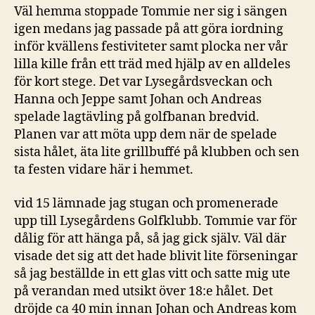
Väl hemma stoppade Tommie ner sig i sängen
igen medans jag passade på att göra iordning
inför kvällens festiviteter samt plocka ner vår
lilla kille från ett träd med hjälp av en alldeles
för kort stege. Det var Lysegårdsveckan och
Hanna och Jeppe samt Johan och Andreas
spelade lagtävling på golfbanan bredvid.
Planen var att möta upp dem när de spelade
sista hålet, äta lite grillbuffé på klubben och sen
ta festen vidare här i hemmet.
vid 15 lämnade jag stugan och promenerade
upp till Lysegårdens Golfklubb. Tommie var för
dålig för att hänga på, så jag gick själv. Väl där
visade det sig att det hade blivit lite förseningar
så jag beställde in ett glas vitt och satte mig ute
på verandan med utsikt över 18:e hålet. Det
dröjde ca 40 min innan Johan och Andreas kom