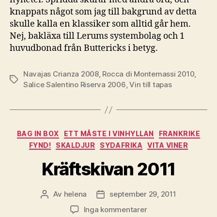
knappats något som jag till bakgrund av detta
skulle kalla en klassiker som alltid går hem.
Nej, bakläxa till Lerums systembolag och 1
huvudbonad från Buttericks i betyg.
Navajas Crianza 2008
,
Rocca di Montemassi 2010
,
Etiketter
Salice Salentino Riserva 2006
,
Vin till tapas
Kategorier
BAG IN BOX
ETT MÅSTE I VINHYLLAN
FRANKRIKE
FYND!
SKALDJUR
SYDAFRIKA
VITA VINER
Kräftskivan 2011
Av
helena
september 29, 2011
Inläggsförfattare
Inläggsdatum
till
Inga kommentarer