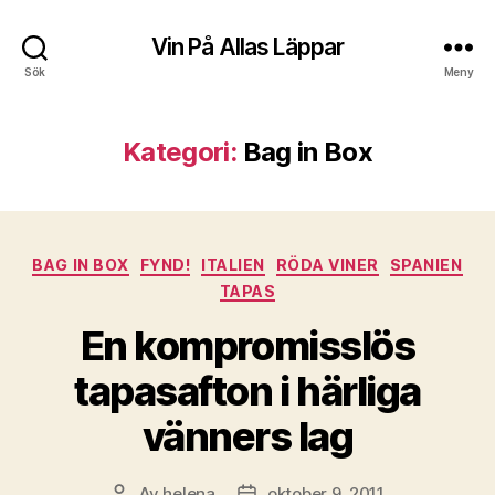
Vin På Allas Läppar
Sök
Meny
Kategori:
Bag in Box
Kategorier
BAG IN BOX
FYND!
ITALIEN
RÖDA VINER
SPANIEN
TAPAS
En kompromisslös
tapasafton i härliga
vänners lag
Av
helena
oktober 9, 2011
Inläggsförfattare
Inläggsdatum