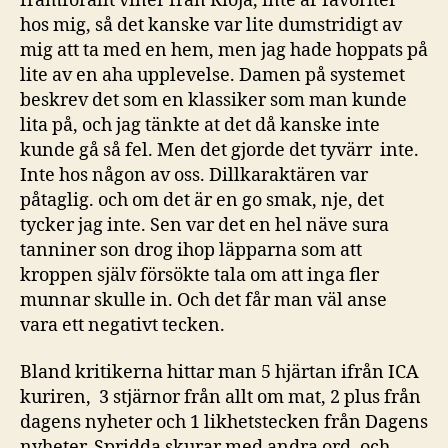
framförallt viner från Rioja, inte är favoriter
hos mig, så det kanske var lite dumstridigt av
mig att ta med en hem, men jag hade hoppats på
lite av en aha upplevelse. Damen på systemet
beskrev det som en klassiker som man kunde
lita på, och jag tänkte at det då kanske inte
kunde gå så fel. Men det gjorde det tyvärr inte.
Inte hos någon av oss. Dillkaraktären var
påtaglig. och om det är en go smak, nje, det
tycker jag inte. Sen var det en hel näve sura
tanniner son drog ihop läpparna som att
kroppen själv försökte tala om att inga fler
munnar skulle in. Och det får man väl anse
vara ett negativt tecken.
Bland kritikerna hittar man 5 hjärtan ifrån ICA
kuriren, 3 stjärnor från allt om mat, 2 plus från
dagens nyheter och 1 likhetstecken från Dagens
nyheter. Spridda skurar med andra ord, och