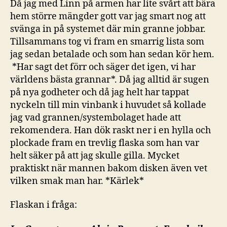
Då jag med Linn på armen har lite svårt att bära
hem större mängder gott var jag smart nog att
svänga in på systemet där min granne jobbar.
Tillsammans tog vi fram en smarrig lista som
jag sedan betalade och som han sedan kör hem.
*Har sagt det förr och säger det igen, vi har
världens bästa grannar*. Då jag alltid är sugen
på nya godheter och då jag helt har tappat
nyckeln till min vinbank i huvudet så kollade
jag vad grannen/systembolaget hade att
rekomendera. Han dök raskt ner i en hylla och
plockade fram en trevlig flaska som han var
helt säker på att jag skulle gilla. Mycket
praktiskt när mannen bakom disken även vet
vilken smak man har. *Kärlek*
Flaskan i fråga: