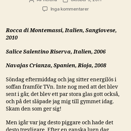
till
Inga kommentarer
En
kompromisslös
tapasafton
Rocca di Montemassi, Italien, Sangiovese,
i
2010
härliga
vänners
Salice Salentino Riserva, Italien, 2006
lag
Navajas Crianza, Spanien, Rioja, 2008
Söndag eftermiddag och jag sitter energilös i
soffan framför TVn. Inte nog med att det blev
sent i går, det blev ett par stora glas gott också,
och på det släpade jag mig till gymmet idag.
Skam den som ger sig!
Men igår var jag desto piggare och hade det
desto trevligare. Efter en ganska lugn dag