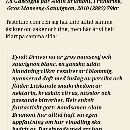
La Gascogne par Alain Brumont, Frankrike,
Gros Manseng-Sauvignon, 2010 (2882) 79kr
Tasteline.com och jag har inte alltid samma
åsikter om saker och ting, men här är vi helt
klart på samma sida:
Fynd! Druvorna är gros manseng och
sauvignon blanc, en ganska udda
blandning vilket resulterar i blommig,
nyanserad doft med inslag av persika och
fläder. Läskande smakrikedom av
nektarin, krusbär, citrus, nässlor och
passande bitterhet. Helt enkelt
fantastiskt gott! Bondsonen Alain
Brumont har alltid haft sin egen
uppfattning om hur vinodling ska
bedrivas. Det slutade med att han