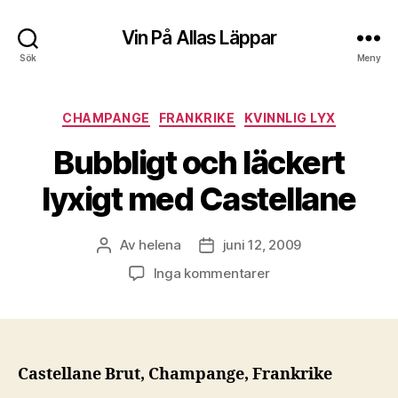
Vin På Allas Läppar
Sök
Meny
Kategorier
CHAMPANGE
FRANKRIKE
KVINNLIG LYX
Bubbligt och läckert
lyxigt med Castellane
Av
helena
juni 12, 2009
Inläggsförfattare
Inläggsdatum
till
Inga kommentarer
Bubbligt
och
läckert
lyxigt
med
Castellane Brut, Champange, Frankrike
Castellane