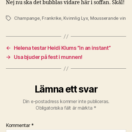
Nej nu ska det bubblas vidare här i soffan. Skål!
Champange
,
Frankrike
,
Kvinnlig Lyx
,
Mousserande vin
Etiketter
←
Helena testar Heidi Klums ”in an instant”
→
Usa bjuder på fest i munnen!
Lämna ett svar
Din e-postadress kommer inte publiceras.
Obligatoriska fält är märkta
*
Kommentar
*