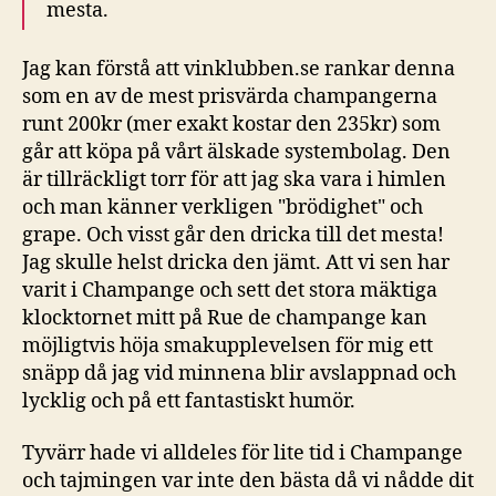
mesta.
Jag kan förstå att vinklubben.se rankar denna
som en av de mest prisvärda champangerna
runt 200kr (mer exakt kostar den 235kr) som
går att köpa på vårt älskade systembolag. Den
är tillräckligt torr för att jag ska vara i himlen
och man känner verkligen "brödighet" och
grape. Och visst går den dricka till det mesta!
Jag skulle helst dricka den jämt. Att vi sen har
varit i Champange och sett det stora mäktiga
klocktornet mitt på Rue de champange kan
möjligtvis höja smakupplevelsen för mig ett
snäpp då jag vid minnena blir avslappnad och
lycklig och på ett fantastiskt humör.
Tyvärr hade vi alldeles för lite tid i Champange
och tajmingen var inte den bästa då vi nådde dit