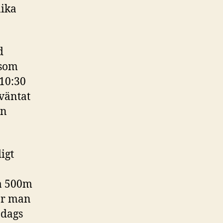
lika
d
 som
 10:30
rväntat
en
igt
ca 500m
är man
 dags