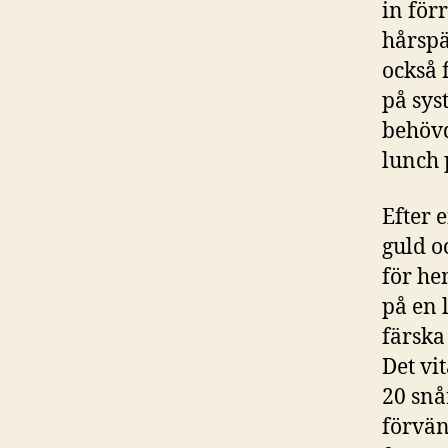
in för
hårsp
också 
på sys
behövd
lunch p
Efter 
guld o
för he
på en 
färska
Det vi
20 snår
förvän