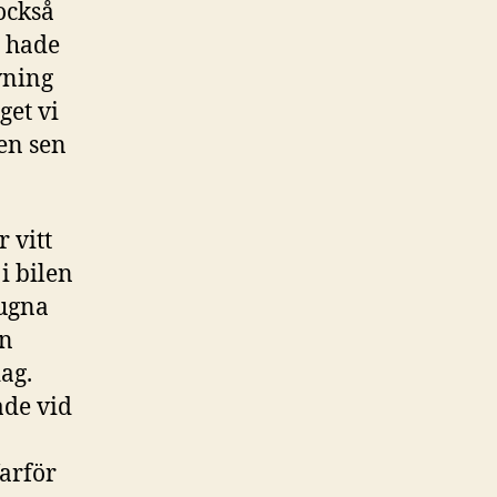
 också
 hade
vning
get vi
 en sen
 vitt
i bilen
sugna
en
dag.
ade vid
arför