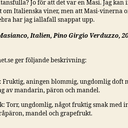
tansfulla? Jo för att det var en Masi. Jag kan 
 om Italienska viner, men att Masi-vinerna o
tebra har jag iallafall snappat upp.
asianco, Italien, Pino Girgio Verduzzo, 2
et.se
ger följande beskrivning:
: Fruktig, aningen blommig, ungdomlig doft
ag av mandarin, päron och mandel.
: Torr, ungdomlig, något fruktig smak med i
råpäron, mandel och grapefrukt.