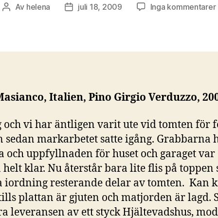
t
Av
helena
juli 18, 2009
Inga kommentarer
Inläggsförfattare
Inläggsdatum
asianco, Italien, Pino Girgio Verduzzo, 20
 och vi har äntligen varit ute vid tomten för f
 sedan markarbetet satte igång. Grabbarna 
ra och uppfyllnaden för huset och garaget var
 helt klar. Nu återstår bara lite flis på toppen
ja iordning resterande delar av tomten. Kan 
tills plattan är gjuten och matjorden är lagd. 
ra leveransen av ett styck Hjältevadshus, mod