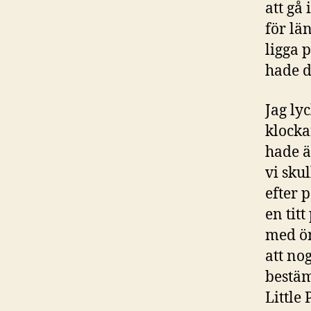
att gå
för län
ligga p
hade d
Jag ly
klocka
hade ä
vi sku
efter 
en tit
med ön
att no
bestämd
Little