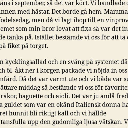
räns i september, så det var kört. Vi handlade
ännen med hästar. Det borde gå hem. Mamma
födelsedag, men då vi lagt ihop till en vinpro
temet som min bror lovat att fixa så var det in
e tänka på. Istället bestämde vi oss för att ta
å fiket på torget.
en kycklingsallad och en sväng på systemet där
ch öl åkt ner i korgen packade vi nöjda in oss 
mfärd. Då det var varmt ute och vi båda var 
lättare middag så bestämde vi oss för favorit
 räkor, baguette och aioli. Det var ju ändå fre
ta guldet som var en okänd Italiensk donna h
et hunnit bli riktigt kall och vi hällde
tansfulla upp den gudomliga ljusa vätskan. V