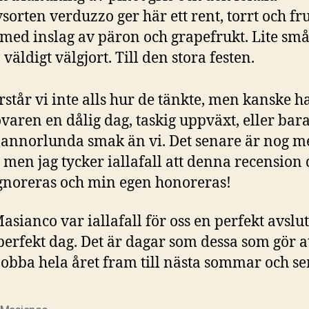
sorten verduzzo ger här ett rent, torrt och fru
 med inslag av päron och grapefrukt. Lite små
väldigt välgjort. Till den stora festen.
rstår vi inte alls hur de tänkte, men kanske h
varen en dålig dag, taskig uppväxt, eller bara
 annorlunda smak än vi. Det senare är nog m
t, men jag tycker iallafall att denna recension 
ignoreras och min egen honoreras!
asianco var iallafall för oss en perfekt avslu
perfekt dag. Det är dagar som dessa som gör 
jobba hela året fram till nästa sommar och se