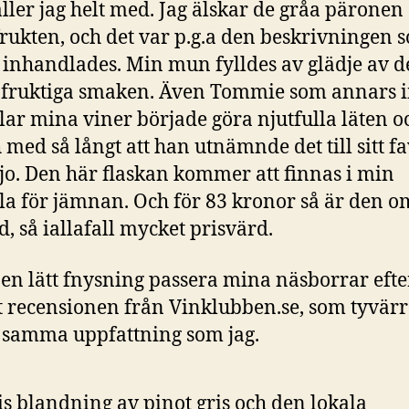
ller jag helt med. Jag älskar de gråa päronen
rukten, och det var p.g.a den beskrivningen 
inhandlades. Min mun fylldes av glädje av de
 fruktiga smaken. Även Tommie som annars i
illar mina viner började göra njutfulla läten o
h med så långt att han utnämnde det till sitt fa
ojo. Den här flaskan kommer att finnas i min
la för jämnan. Och för 83 kronor så är den o
d, så iallafall mycket prisvärd.
t en lätt fnysning passera mina näsborrar efte
st recensionen från Vinklubben.se, som tyvärr
 samma uppfattning som jag.
s blandning av pinot gris och den lokala