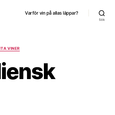
Varför vin på allas läppar?
Sök
ITA VINER
liensk