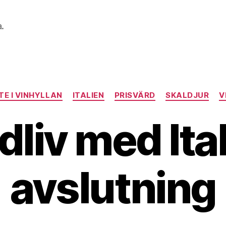
a.
Kategorier
E I VINHYLLAN
ITALIEN
PRISVÄRD
SKALDJUR
V
dliv med Ita
avslutning