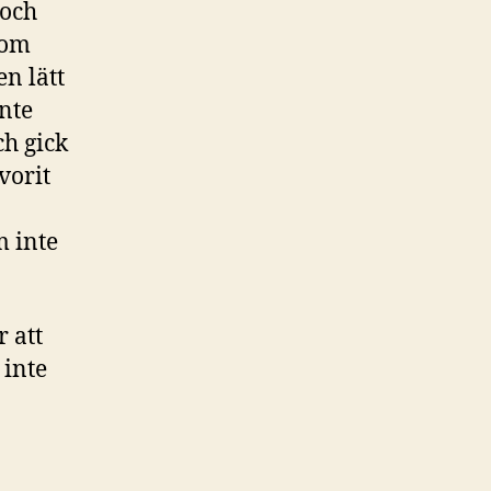
 och
som
n lätt
nte
ch gick
vorit
m inte
r att
 inte