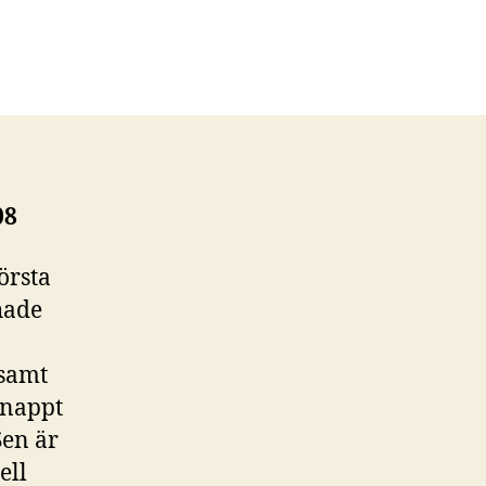
ill
Strandliv
med
Italiensk
avslutning
08
örsta
hade
 samt
knappt
Sen är
ell