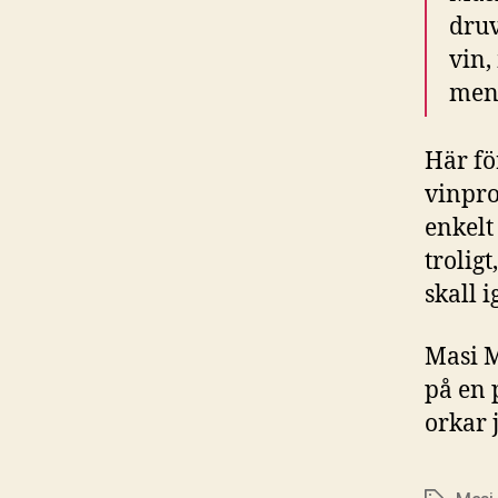
druv
vin,
men 
Här fö
vinpro
enkelt
trolig
skall 
Masi M
på en 
orkar 