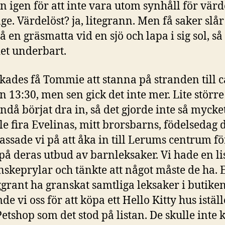
 in igen för att inte vara utom synhåll för vär
ge. Värdelöst? ja, litegrann. Men få saker slår
å en gräsmatta vid en sjö och lapa i sig sol, så
et underbart.
ckades få Tommie att stanna på stranden till c
n 13:30, men sen gick det inte mer. Lite störr
ndå börjat dra in, så det gjorde inte så mycke
lle fira Evelinas, mitt brorsbarns, födelsedag
passade vi på att åka in till Lerums centrum för
t på deras utbud av barnleksaker. Vi hade en li
skeprylar och tänkte att något måste de ha. E
ggrant ha granskat samtliga leksaker i butike
e vi oss för att köpa ett Hello Kitty hus iställ
 Petshop som det stod på listan. De skulle int