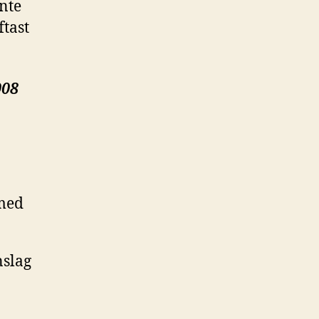
inte
ftast
008
 med
nslag