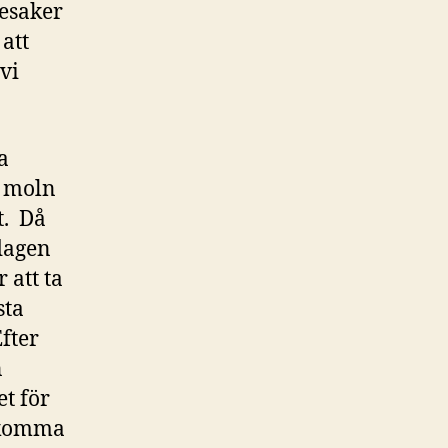
desaker
 att
 vi
a
e moln
t. Då
 dagen
 att ta
sta
fter
n
et för
e komma