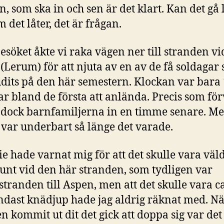
n, som ska in och sen är det klart. Kan det gå 
m det låter, det är frågan.
besöket åkte vi raka vägen ner till stranden vi
(Lerum) för att njuta av en av de få soldagar
udits på den här semestern. Klockan var bara
var bland de första att anlända. Precis som fö
 dock barnfamiljerna in en timme senare. M
 var underbart så länge det varade.
 hade varnat mig för att det skulle vara väld
unt vid den här stranden, som tydligen var
tranden till Aspen, men att det skulle vara 
dast knädjup hade jag aldrig räknat med. N
en kommit ut dit det gick att doppa sig var det