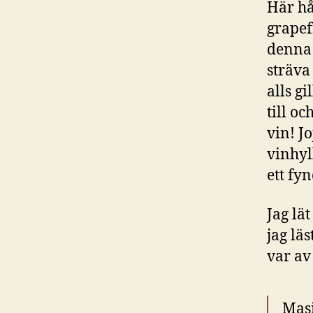
Här hå
grapef
denna 
sträva
alls g
till oc
vin! J
vinhyl
ett fyn
Jag lä
jag lä
var av
Masi