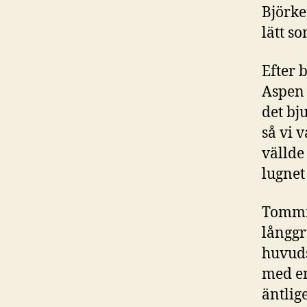
Björke
lätt so
Efter 
Aspen 
det bj
så vi 
vällde
lugnet
Tommie
långgr
huvuds
med en
äntlig