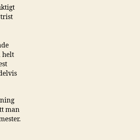
ktigt
trist
ade
 helt
est
delvis
tning
att man
mester.