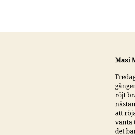
Masi M
Fredag
gången
röjt b
nästan
att rö
vänta 
det ba