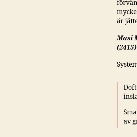
förvän
mycket
är jät
Masi M
(2415)
System
Doft
insl
Smak
av g