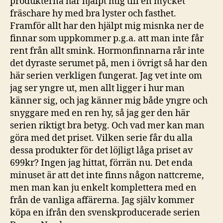
produkterna har hjälpt mig till en mycket
fräschare hy med bra lyster och fasthet.
Framför allt har den hjälpt mig misnka ner de
finnar som uppkommer p.g.a. att man inte får
rent från allt smink. Hormonfinnarna rår inte
det dyraste serumet på, men i övrigt så har den
här serien verkligen fungerat. Jag vet inte om
jag ser yngre ut, men allt ligger i hur man
känner sig, och jag känner mig både yngre och
snyggare med en ren hy, så jag ger den här
serien riktigt bra betyg. Och vad mer kan man
göra med det priset. Vilken serie får du alla
dessa produkter för det löjligt låga priset av
699kr? Ingen jag hittat, förrän nu. Det enda
minuset är att det inte finns någon nattcreme,
men man kan ju enkelt komplettera med en
från de vanliga affärerna. Jag själv kommer
köpa en ifrån den svenskproducerade serien