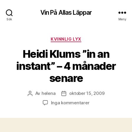
Vin På Allas Läppar
Sök
Meny
Kategorier
KVINNLIG LYX
Heidi Klums ”in an
instant” – 4 månader
senare
Av
helena
oktober 15, 2009
Inläggsförfattare
Inläggsdatum
till
Inga kommentarer
Heidi
Klums
”in
an