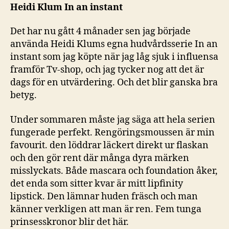
instant”
Heidi Klum In an instant
–
4
Det har nu gått 4 månader sen jag började
månader
använda Heidi Klums egna hudvårdsserie In an
senare
instant som jag köpte när jag låg sjuk i influensa
framför Tv-shop, och jag tycker nog att det är
dags för en utvärdering. Och det blir ganska bra
betyg.
Under sommaren måste jag säga att hela serien
fungerade perfekt. Rengöringsmoussen är min
favourit. den löddrar läckert direkt ur flaskan
och den gör rent där många dyra märken
misslyckats. Både mascara och foundation åker,
det enda som sitter kvar är mitt lipfinity
lipstick. Den lämnar huden fräsch och man
känner verkligen att man är ren. Fem tunga
prinsesskronor blir det här.