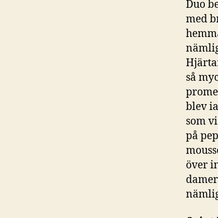
Duo b
med br
hemma 
nämlig
Hjärta
så myc
promen
blev ia
som vi
på pep
mousse
över i
damern
nämli