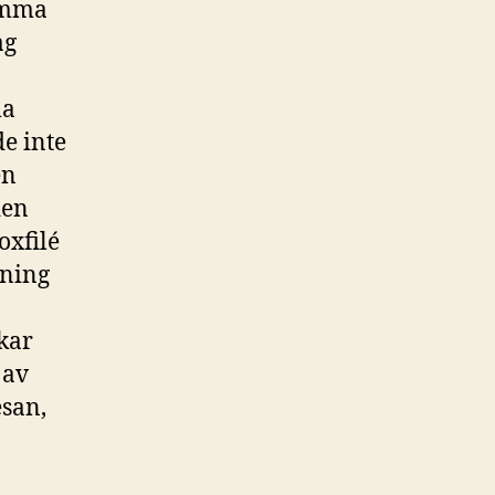
emma
ag
la
de inte
en
den
oxfilé
dning
kar
 av
esan,