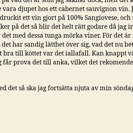
t på vad det är som jag saknar dock, men det 
 vara djupet hos ett cabernet sauvignon vin. 
 druckit ett vin gjort på 100% Sangiovese, och
ker på det så blir det helt rätt godare då jag i
 det med dessa tunga mörka viner. För det är
t det har sandig lätthet över sig, vad det nu be
 bra till köttet var det iallafall. Kan knappt 
ag får prova det till anka, vilket det rekomend
d det så ska jag fortsätta njuta av min sönda