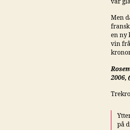
var gla
Men då
fransk
en ny 
vin fr
kronor
Rosem
2006, 
Trekro
Ytte
på d