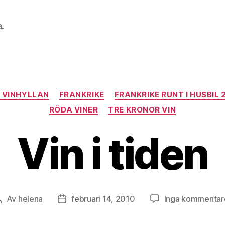
a.
Kategorier
I VINHYLLAN
FRANKRIKE
FRANKRIKE RUNT I HUSBIL 
RÖDA VINER
TRE KRONOR VIN
Vin i tiden
Av
helena
februari 14, 2010
Inga kommentar
Inläggsförfattare
Inläggsdatum