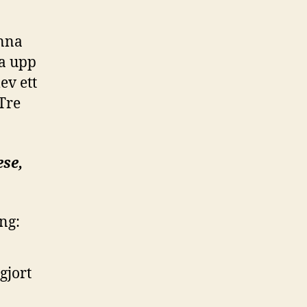
enna
ka upp
ev ett
Tre
se,
ng:
gjort