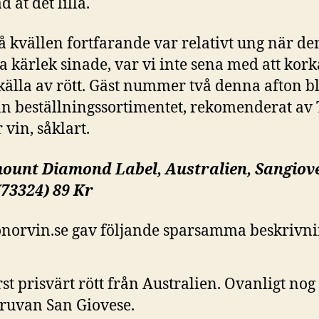
d åt det lilla.
 kvällen fortfarande var relativt ung när d
a kärlek sinade, var vi inte sena med att kor
källa av rött. Gäst nummer två denna afton bl
ån beställningssortimentet, rekomenderat av 
 vin, såklart.
ount Diamond Label, Australien, Sangiove
(73324) 89 Kr
norvin.se gav följande sparsamma beskrivni
rst prisvärt rött från Australien. Ovanligt nog 
ruvan San Giovese.