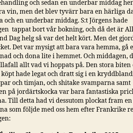
ehandling och sedan en underbar middag h
a vin, men det blev tyvärr bara en härliga d
och en underbar middag. S:t Jörgens hade
en tappat bort vår bokning, och då det är Al
nd Dag helg så var det helt kört. Men det gjor
ket. Det var mysigt att bara vara hemma, gå 
ad och dona lite i hemmet. Och middagen, 
llafall allt vad vi hoppats på. Den stora biten 
 köpt hade legat och dratt sig i en kryddblan
par och timjan, och shitake svamparna samt
n på jordärtskocka var bara fantastiska pric
na. Till detta had vi dessutom plockat fram en
a som följde med oss hem efter Frankrike r
gen: