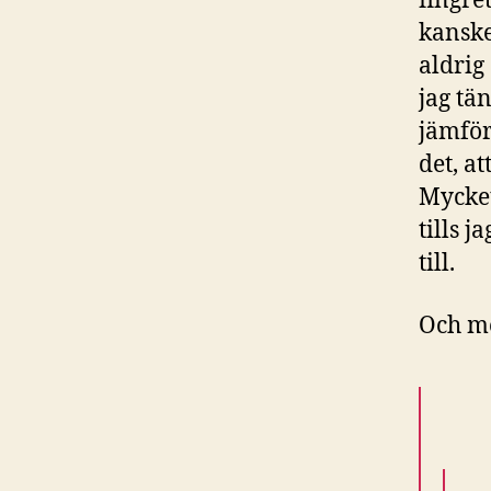
fingre
kanske
aldrig
jag tän
jämför
det, at
Mycket
tills j
till.
Och me