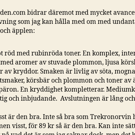
iden.com bidrar däremot med mycket avanc
vning som jag kan hålla med om med undant
och äpplen:
t röd med rubinröda toner. En komplex, inte
 med aromer av stuvade plommon, ljusa körs
r av kryddor. Smaken är livlig av söta, mogn
tsmaker, körsbär och plommon och toner av 
päron. En kryddighet kompletterar. Mediumk
tig och inbjudande. Avslutningen är lång och s
sst är den bra. Inte så bra som Trekronorvin
men visst, för 89 kr så är den bra. Kan inte sät