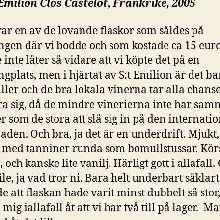
Émilion Clos Castelot, Frankrike, 2005
var en av de lovande flaskor som såldes på
gen där vi bodde och som kostade ca 15 euro
 inte låter så vidare att vi köpte det på en
gplats, men i hjärtat av S:t Emilion är det ba
ller och de bra lokala vinerna tar alla chanse
ra sig, då de mindre vinerierna inte har sam
r som de stora att slå sig in på den internatio
den. Och bra, ja det är en underdrift. Mjukt,
, med tanniner runda som bomullstussar. Kör
, och kanske lite vanilj. Härligt gott i allafall.
file, ja vad tror ni. Bara helt underbart såklart
e att flaskan hade varit minst dubbelt så sto
mig iallafall åt att vi har två till på lager. M