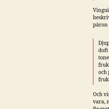
Vingu
beskri
päron 
Djup
doft
tone
fruk
och 
fruk
Och vi
vara, 