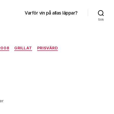
Varför vin på allas läppar?
Sök
2008
GRILLAT
PRISVÄRD
till
er
Vin
i