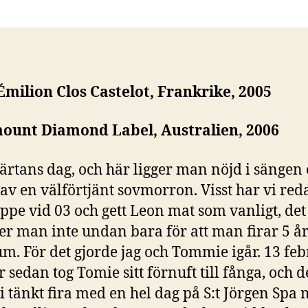
Émilion Clos Castelot, Frankrike, 2005
ount Diamond Label, Australien, 2006
järtans dag, och här ligger man nöjd i sängen
 av en välförtjänt sovmorron. Visst har vi red
uppe vid 03 och gett Leon mat som vanligt, det
 man inte undan bara för att man firar 5 år
um. För det gjorde jag och Tommie igår. 13 feb
r sedan tog Tomie sitt förnuft till fånga, och d
i tänkt fira med en hel dag på S:t Jörgen Spa