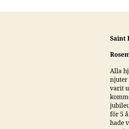
Saint 
Rosem
Alla h
njuter
varit 
kommer
jubile
för 5 å
hade v