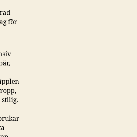
erad
ag för
nsiv
bär,
a
äpplen
ropp,
tilig.
 brukar
ta