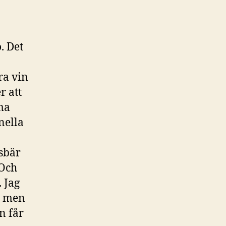
. Det
ra vin
r att
ma
nella
sbär
 Och
. Jag
r, men
an får