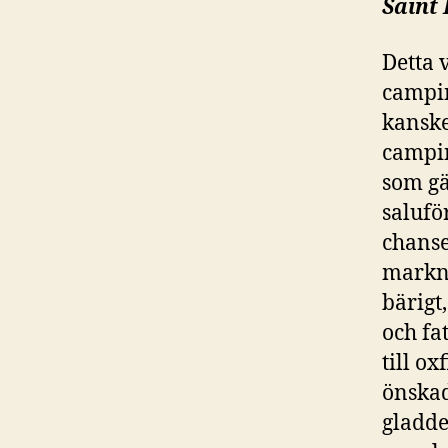
Saint 
Detta 
campin
kanske
campin
som gä
salufö
chanse
markna
bärigt
och fat
till ox
önskad
gladde 