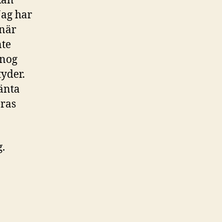
kan
Jag har
 när
nte
 nog
tyder.
vänta
eras
g.