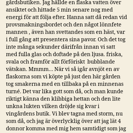
gårdsbutiken. Jag hällde en flaska vatten över
ansiktet och hittade 5 min senare nog med
energi för att följa efter. Hanna satt då redan vid
provsmakningsbordet och den något lönnfete
mannen , även han svettandes som en häst, var
i full gång att presentera sina pavor. Och det tog
inte många sekunder därifrån innan vi satt
med fulla glas och doftade på den ljusa. friska,
svala och framför allt förföriskt bubblande
vätskan. Mmmm… När vi så igår avnjöt en av
flaskorna som vi köpte på just den här gården
tog smakerna med en tillbaka på en minnenas
turné. Det var lika gott som då, och man kunde
riktigt känna den klibbiga hettan och den lite
unkna lukten vilken dröjde sig kvar i
vingårdens butik. Vi blev tagna med storm, nu
som då, och jag är överlycklig över att jag lät 4
donnor komma med mig hem samtidigt som jag