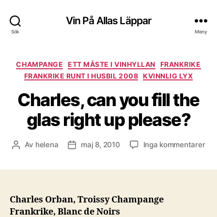
Vin På Allas Läppar
Sök
Meny
Kategorier
CHAMPANGE
ETT MÅSTE I VINHYLLAN
FRANKRIKE
FRANKRIKE RUNT I HUSBIL 2008
KVINNLIG LYX
Charles, can you fill the
glas right up please?
till
Av
helena
maj 8, 2010
Inga kommentarer
Inläggsförfattare
Inläggsdatum
Cha
ca
yo
fill
the
Charles Orban, Troissy Champange
gla
Frankrike, Blanc de Noirs