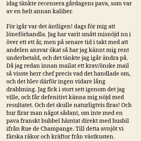
idag tänkte recensera gårdagens pava, som var
av en helt annan kaliber.
För igår var det äntligen! dags för mig att
löneförhandla. Jag har varit smått misnöjd nu i
över ett ett år, men på senare tid i takt med att
andelen ansvar ökat så har jag kännt mig rent
underbetald, och det tänkte jag igår ändra på.
Då jag redan innan mailat ett krav/önske mail
så visste herr chef precis vad det handlade om,
och det blev därför ingen vidare lång
drabbning. Jag fick i stort sett igenom det jag
ville, och får defenitivt känna mig nöjd med
resultatet. Och det skulle naturligtvis firas! Och
hur firar man något sådant, om inte med en
pava franskt bubbel hämtat direkt med husbil
ifrån Rue de Champange. Till detta avnjöt vi
färska räkor och kräftor från västkusten.