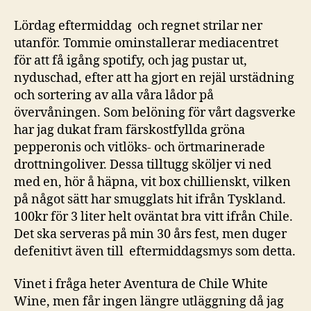
rig
up
Lördag eftermiddag och regnet strilar ner
ple
utanför. Tommie ominstallerar mediacentret
för att få igång spotify, och jag pustar ut,
nyduschad, efter att ha gjort en rejäl urstädning
och sortering av alla våra lådor på
övervåningen. Som belöning för vårt dagsverke
har jag dukat fram färskostfyllda gröna
pepperonis och vitlöks- och örtmarinerade
drottningoliver. Dessa tilltugg sköljer vi ned
med en, hör å häpna, vit box chillienskt, vilken
på något sätt har smugglats hit ifrån Tyskland.
100kr för 3 liter helt oväntat bra vitt ifrån Chile.
Det ska serveras på min 30 års fest, men duger
defenitivt även till eftermiddagsmys som detta.
Vinet i fråga heter Aventura de Chile White
Wine, men får ingen längre utläggning då jag