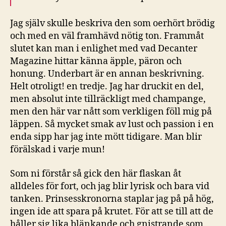
Jag själv skulle beskriva den som oerhört brödig
och med en väl framhävd nötig ton. Frammåt
slutet kan man i enlighet med vad Decanter
Magazine hittar känna äpple, päron och
honung. Underbart är en annan beskrivning.
Helt otroligt! en tredje. Jag har druckit en del,
men absolut inte tillräckligt med champange,
men den här var nått som verkligen föll mig på
läppen. Så mycket smak av lust och passion i en
enda sipp har jag inte mött tidigare. Man blir
förälskad i varje mun!
Som ni förstår så gick den här flaskan åt
alldeles för fort, och jag blir lyrisk och bara vid
tanken. Prinsesskronorna staplar jag på på hög,
ingen ide att spara på krutet. För att se till att de
håller sig lika blänkande och gnistrande som