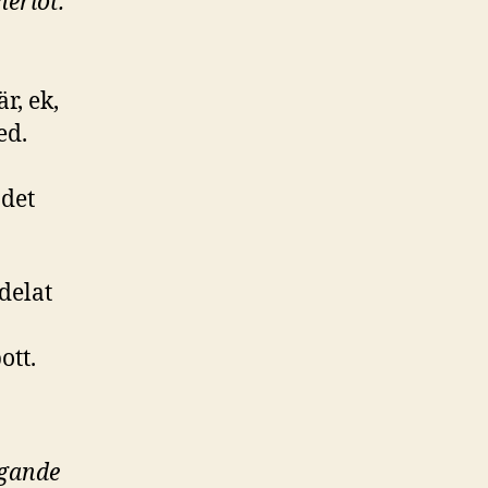
erlot.
r, ek,
ed.
 det
delat
ott.
ngande