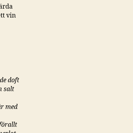
värda
tt vin
de doft
h salt
är med
örallt