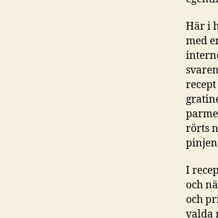
Här i 
med en
intern
svaren
recept
gratin
parmes
rörts 
pinjen
I recep
och nä
och pr
valda 