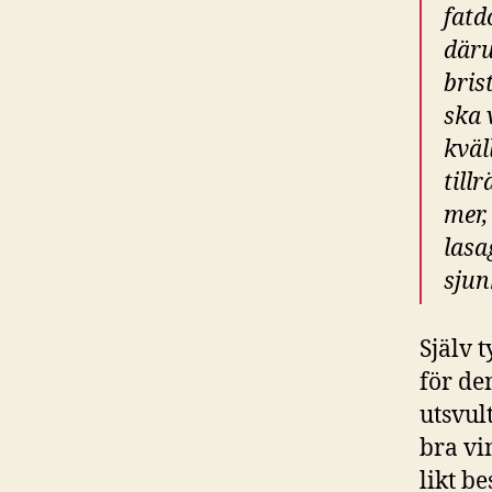
fatd
däru
bris
ska 
kväl
till
mer,
lasa
sjun
Själv t
för de
utsvul
bra vi
likt b