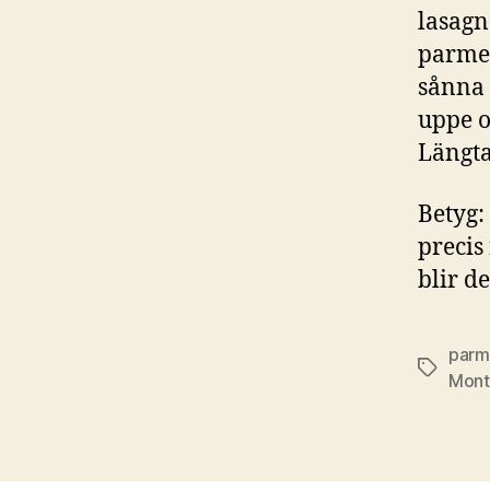
lasagn
parmes
sånna 
uppe o
Längta
Betyg:
precis
blir de
parme
Etiketter
Mont