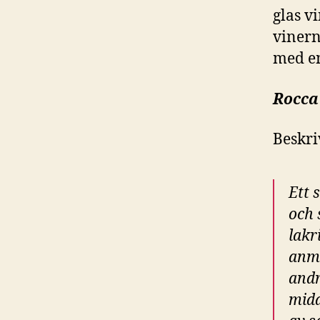
glas v
vinern
med en
Rocca 
Beskri
Ett 
och 
lakr
anmä
andr
midd