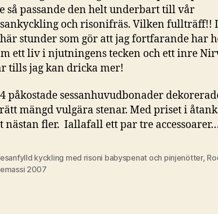
e så passande den helt underbart till vår
ankyckling och risonifräs. Vilken fullträff!! 
här stunder som gör att jag fortfarande har 
m ett liv i njutningens tecken och ett inre Ni
r tills jag kan dricka mer!
 4 påkostade sessanhuvudbonader dekorera
 rätt mängd vulgära stenar. Med priset i åtank
t nästan fler. Iallafall ett par tre accessoarer
sanfylld kyckling med risoni babyspenat och pinjenötter
,
Ro
emassi 2007