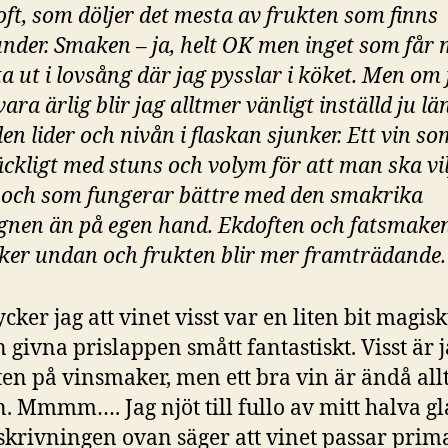
oft, som döljer det mesta av frukten som finns
nder. Smaken – ja, helt OK men inget som får 
ta ut i lovsång där jag pysslar i köket. Men om 
vara ärlig blir jag alltmer vänligt inställd ju lä
len lider och nivån i flaskan sjunker. Ett vin s
räckligt med stuns och volym för att man ska vi
 och som fungerar bättre med den smakrika
gnen än på egen hand. Ekdoften och fatsmake
ker undan och frukten blir mer framträdande.
ycker jag att vinet visst var en liten bit magisk
n givna prislappen smått fantastiskt. Visst är 
ten på vinsmaker, men ett bra vin är ändå allt
n. Mmmm…. Jag njöt till fullo av mitt halva gl
eskrivningen ovan säger att vinet passar prima