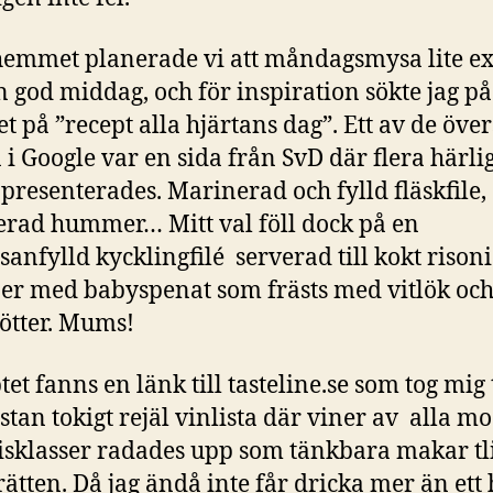
hemmet planerade vi att måndagsmysa lite ex
 god middag, och för inspiration sökte jag på
et på ”recept alla hjärtans dag”. Ett av de över
 i Google var en sida från SvD där flera härli
 presenterades. Marinerad och fylld fläskfile,
erad hummer… Mitt val föll dock på en
anfylld kycklingfilé serverad till kokt rison
ner med babyspenat som frästs med vitlök oc
ötter. Mums!
tet fanns en länk till tasteline.se som tog mig 
stan tokigt rejäl vinlista där viner av alla mo
isklasser radades upp som tänkbara makar tl
rätten. Då jag ändå inte får dricka mer än ett 