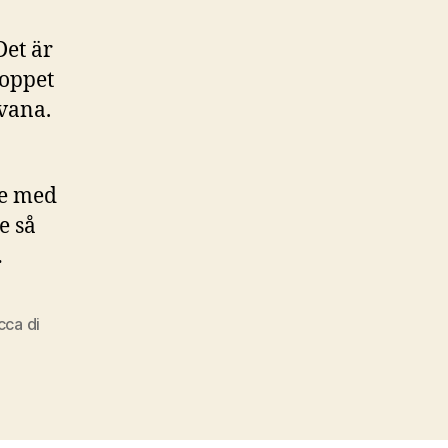
Det är
hoppet
rvana.
de med
e så
…
cca di