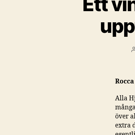
Ett v
upp
Rocca 
Alla H
många 
över a
extra 
egentli