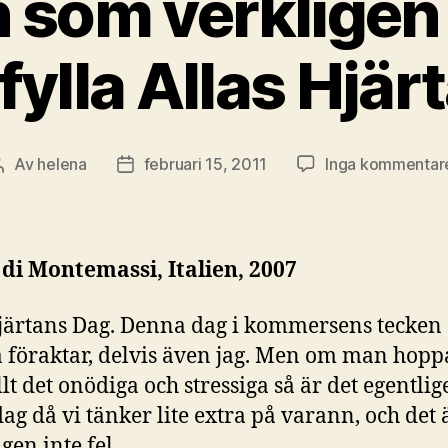
in som verkligen
fylla Allas Hjär
Av
helena
februari 15, 2011
Inga kommentar
Inläggsförfattare
Inläggsdatum
di Montemassi, Italien, 2007
järtans Dag. Denna dag i kommersens tecken
föraktar, delvis även jag. Men om man hopp
llt det onödiga och stressiga så är det egentli
dag då vi tänker lite extra på varann, och det 
gen inte fel.