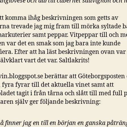
angiovese och därtill cabernet sauvignon och m
tt komma ihåg beskrivningen som getts av
na trevade jag mig fram till mörka syltade bä
charkuterier samt peppar. Vitpeppar till och m
n var det en smak som jag bara inte kunde
fiera. Efter att ha läst beskrivningen ovan var
älvklart vart det var. Saltlakrits!
tvin.bloggspot.se berättar att Göteborgsposten 
 fyra fyrar till det aktuella vinet samt att
adet tagit i från tårna och slått till med full p
taren själv ger följande beskrivning:
så finner jag en till en början en ganska påträ