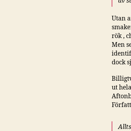
av s
Utan a
smaker
rök , 
Men se
identi
dock sj
Billig
ut hela
Aftonbl
Förfat
Allt