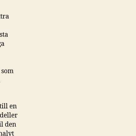
tra
sta
ga
i som
h
till en
deller
il den
halvt