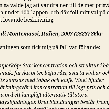
in så valde jag att vandra ner till de mer pris
a under 100-lappen, och där föll mitt val på e
 lovande beskrivning.
di Montemassi, Italien, 2007 (2523) 86kr
vningen som fick mig på fall var följande:
superköp! Stor koncentration och struktur i bå
smak, färska örter, bigarråer, svarta vinbär oc
its samsas med tobak och kaffe. Vinet bjuder
rkningsvärd koncentration till lågt pris och 
a ord ett lämpligt alternativ till stora
agsbjudningar. Druvblandningen består framf