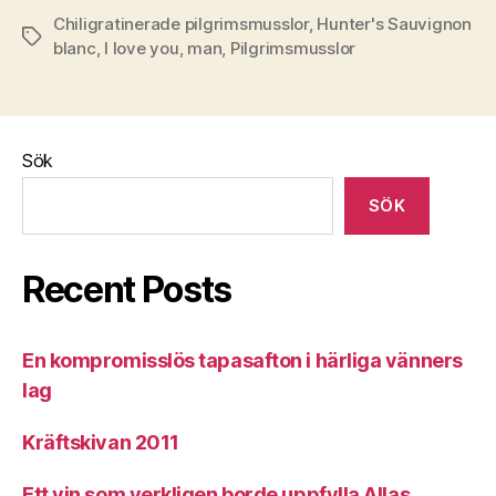
Chiligratinerade pilgrimsmusslor
,
Hunter's Sauvignon
Etiketter
blanc
,
I love you
,
man
,
Pilgrimsmusslor
Sök
SÖK
Recent Posts
En kompromisslös tapasafton i härliga vänners
lag
Kräftskivan 2011
Ett vin som verkligen borde uppfylla Allas