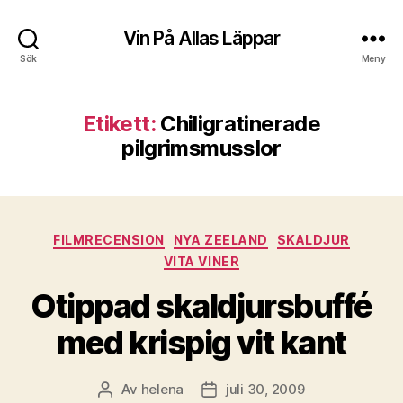
Vin På Allas Läppar
Sök
Meny
Etikett:
Chiligratinerade
pilgrimsmusslor
Kategorier
FILMRECENSION
NYA ZEELAND
SKALDJUR
VITA VINER
Otippad skaldjursbuffé
med krispig vit kant
Av
helena
juli 30, 2009
Inläggsförfattare
Inläggsdatum