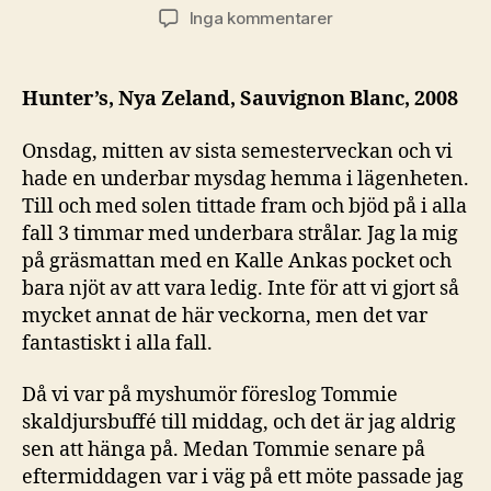
till
Inga kommentarer
Otippad
skaldjursbuffé
med
Hunter’s, Nya Zeland, Sauvignon Blanc, 2008
krispig
vit
Onsdag, mitten av sista semesterveckan och vi
kant
hade en underbar mysdag hemma i lägenheten.
Till och med solen tittade fram och bjöd på i alla
fall 3 timmar med underbara strålar. Jag la mig
på gräsmattan med en Kalle Ankas pocket och
bara njöt av att vara ledig. Inte för att vi gjort så
mycket annat de här veckorna, men det var
fantastiskt i alla fall.
Då vi var på myshumör föreslog Tommie
skaldjursbuffé till middag, och det är jag aldrig
sen att hänga på. Medan Tommie senare på
eftermiddagen var i väg på ett möte passade jag