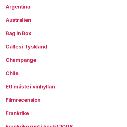
Argentina
Australien
Bag in Box
Calles i Tyskland
Champange
Chile
Ett måste i vinhyllan
Filmrecension
Frankrike
Frankrike runt i husbil 2008