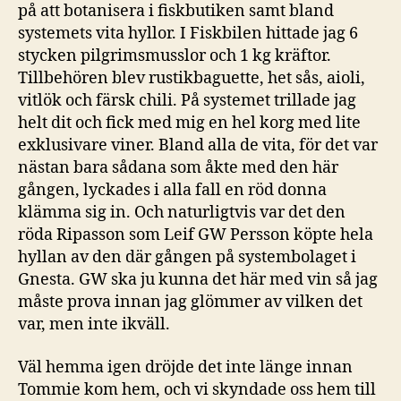
på att botanisera i fiskbutiken samt bland
systemets vita hyllor. I Fiskbilen hittade jag 6
stycken pilgrimsmusslor och 1 kg kräftor.
Tillbehören blev rustikbaguette, het sås, aioli,
vitlök och färsk chili. På systemet trillade jag
helt dit och fick med mig en hel korg med lite
exklusivare viner. Bland alla de vita, för det var
nästan bara sådana som åkte med den här
gången, lyckades i alla fall en röd donna
klämma sig in. Och naturligtvis var det den
röda Ripasson som Leif GW Persson köpte hela
hyllan av den där gången på systembolaget i
Gnesta. GW ska ju kunna det här med vin så jag
måste prova innan jag glömmer av vilken det
var, men inte ikväll.
Väl hemma igen dröjde det inte länge innan
Tommie kom hem, och vi skyndade oss hem till