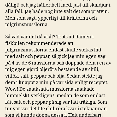
dåligt! och jag håller helt med, just till skaldjur i
alla fall. Jag hade nog inte valt det som pratvin.
Men som sagt, ypperligt till kräftorna och
pilgrimsmusslorna.
Så vad var det då vi åt? Trots att damen i
fiskbilen rekommenderade att
pilgrimsmusslorna endast skulle stekas lätt
med salt och peppar, så gick jag min egen väg
på 4 av de 6 musslorna och doppade dem i en av
mig egen gjord oljeröra bestående av chili,
vitlök, salt, peppar och olja. Sedan stekte jag
dem i knappt 2 min på var sida enligt receptet.
Wow! De smaksatta musslorna smakade
himmelskt-verkligen!- medan de som endast
fått salt och peppar på sig var lätt tråkiga. Som
tur var var det lite chiliröra kvar i stekpannan
som vi kunde doppa dessa i. Helt underbart!