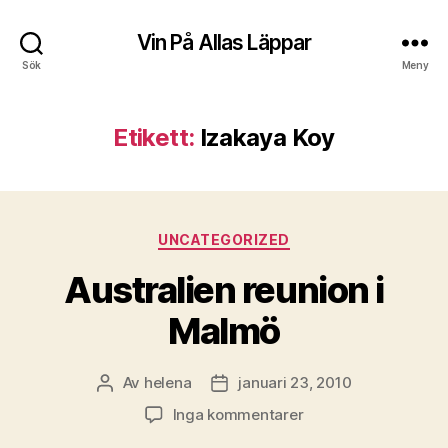
Vin På Allas Läppar
Sök
Meny
Etikett:
Izakaya Koy
Kategorier
UNCATEGORIZED
Australien reunion i
Malmö
Av
helena
januari 23, 2010
Inläggsförfattare
Inläggsdatum
till
Inga kommentarer
Australien