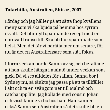
reunion
i
Tatachilla, Australien, Shiraz, 2007
Malmö
Lördag och jag håller på att sätta ihop kvällens
meny som vi ska bjuda på hemma hos syrran
ikväll. Det blir nytt spännande recept med en
oprövad franso till. Ska bli hur spännnade som
helst. Men det får vi berätta mer om senare, för
nu är det en Australiensare som stå i fokus.
I förra veckan hörde Sanna av sig och berättade
att hon skulle hänga i malmö under veckan som
gick. Då vi ses alldeles för sällan, Sanna bor i
Sydney nu, så tänkte jag passa på att ta tillfället
i akt och ta en svängom ner till Malmö och
catcha upp lite. Jag kollade med cousin Johan
och visst kunde vi bo hos han. Han känner
också Sanna sen Australien så det skulle bli en