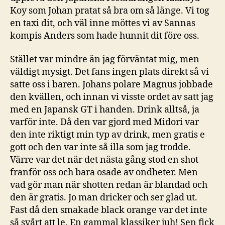
Koy som Johan pratat så bra om så länge. Vi tog
en taxi dit, och väl inne möttes vi av Sannas
kompis Anders som hade hunnit dit före oss.
Stället var mindre än jag förväntat mig, men
väldigt mysigt. Det fans ingen plats direkt så vi
satte oss i baren. Johans polare Magnus jobbade
den kvällen, och innan vi visste ordet av satt jag
med en Japansk GT i handen. Drink alltså, ja
varför inte. Då den var gjord med Midori var
den inte riktigt min typ av drink, men gratis e
gott och den var inte så illa som jag trodde.
Värre var det när det nästa gång stod en shot
franför oss och bara osade av ondheter. Men
vad gör man när shotten redan är blandad och
den är gratis. Jo man dricker och ser glad ut.
Fast då den smakade black orange var det inte
så svårt att le. En gammal klassiker juh! Sen fick