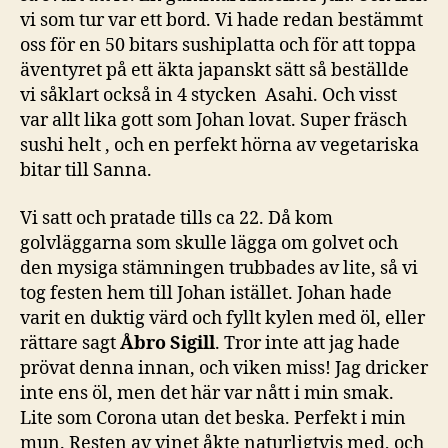
vi som tur var ett bord. Vi hade redan bestämmt
oss för en 50 bitars sushiplatta och för att toppa
äventyret på ett äkta japanskt sätt så beställde
vi såklart också in 4 stycken Asahi. Och visst
var allt lika gott som Johan lovat. Super fräsch
sushi helt , och en perfekt hörna av vegetariska
bitar till Sanna.
Vi satt och pratade tills ca 22. Då kom
golvläggarna som skulle lägga om golvet och
den mysiga stämningen trubbades av lite, så vi
tog festen hem till Johan istället. Johan hade
varit en duktig värd och fyllt kylen med öl, eller
rättare sagt
Åbro Sigill
. Tror inte att jag hade
prövat denna innan, och viken miss! Jag dricker
inte ens öl, men det här var nått i min smak.
Lite som Corona utan det beska. Perfekt i min
mun. Resten av vinet åkte naturligtvis med, och