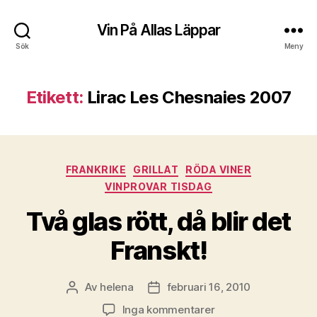
Vin På Allas Läppar
Sök
Meny
Etikett:
Lirac Les Chesnaies 2007
Kategorier
FRANKRIKE
GRILLAT
RÖDA VINER
VINPROVAR TISDAG
Två glas rött, då blir det
Franskt!
Av
helena
februari 16, 2010
Inläggsförfattare
Inläggsdatum
till
Inga kommentarer