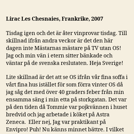
Två
glas
rött,
Lirac Les Chesnaies, Frankrike, 2007
då
blir
Tisdag igen och det är åter vinprovar tisdag. Till
det
skillnad ifrån andra veckor är det den här
Franskt!
dagen inte Mästarnas mästare på TV utan OS!
Jag och min vän i etern sitter bänkade och
väntar på de svenska reslutaten. Heja Sverige!
Lite skillnad är det att se OS ifrån vår fina soffa i
vårt fina hus istället för som förra vinter OS då
jag såg det med över 40 graders feber från min
ensamma säng i min etta på storkgatan. Det var
på den tiden då Tommie var pojkvännen i huset
bredvid och jag arbetade i köket på Astra
Zeneca. Eller nej, Jag var praktikant på
Envipro! Puh! Nu känns minnet bättre. I vilket