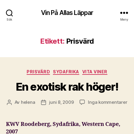
Vin På Allas Läppar
Sök
Meny
Etikett:
Prisvärd
Kategorier
PRISVÄRD
SYDAFRIKA
VITA VINER
En exotisk rak höger!
till
Av
helena
juni 8, 2009
Inga kommentarer
Inläggsförfattare
Inläggsdatum
En
exo
rak
KWV Roodeberg, Sydafrika, Western Cape,
hög
2007