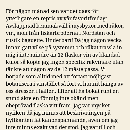
För någon månad sen var det dags för
ytterligare en repris av vår favoritfredag:
Avslappnad hemmakväll i mysbyxor med räkor,
vin, aioli från fiskarbröderna i Nordstan och
rustik baguette. Underbart! Då jag någon vecka
innan gått vilse på systemet och råkat trassla in
mig i inte mindre än 12 flaskor vin av blandad
kulör så köpte jag ingen specifik räkvinare utan
tänkte att någon av de 12 måste passa. Vi
började som alltid med att fortast möjligast
botanisera i vinstället så fort vi hunnit hänga av
oss stressen i hallen. Efter att ha bökat runt en
stund åkte en för mig inte okänd men
obeprövad flaska vitt fram. Jag var mycket
nyfiken då jag minns att beskrivningen på
hyllkanten lät kanonspännande, även om jag
inte minns exakt vad det stod. Jag var till och