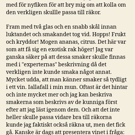
med för nyfiken för att bry mig om att kolla om
den verkligen skullle passa till räkor.
Fram med två glas och en snabb skål innan
luktandet och smakandet tog vid. Hopps! Frukt
och kryddor! Mogen ananas, citrus. Det här var
som att få sig en exotisk rak höger! Jag var
ganska säker på att dessa smaker skulle finnas
med i "experternas" beskrivning då det
verkligen inte kunde smaka något annat.
Mycket udda, att man känner smaker så tydligt
i ett vin. Iallafall i min mun. Oftast är det hintar
och inte mycket mer och jag kan beskriva
smakerna som beskrivs av de kunniga först
efter att jag läst igenom dem. Och att det inte
heller skulle passa vidare bra till räkorna
kunde jag faktiskt också räkna ut, men det fick
gå.
Kanske är dags att presentera vinet i fråga: