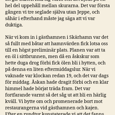
hel del uppehåll mellan skurarna. Det var första
gången vi tre seglade själva utan Jeppe, och
såhär i efterhand måste jag säga att vi var
duktiga.
När vi kom in i gästhamnen i Skärhamn var det
så fullt med båtar att hamnvärden fick lotsa oss
till en högst preliminär plats. Planen var att ta
en öl i sittbrunnen, men då en åskskur som
hette duga drog förbi fick ölen bli i hytten, och
på denna en liten eftermiddagslur. När vi
vaknade var klockan redan 19, och det var dags
för middag. Åskan hade dragit förbi och en klar
himmel hade börjat träda fram. Det var
fortfarande varmt så det såg ut att bli en härlig
kväll. Vi bytte om och promenerade bort mot
restaurangerna vid gästhamnen och kajen.
Efter en rundtur konstaterade vi att det fanns