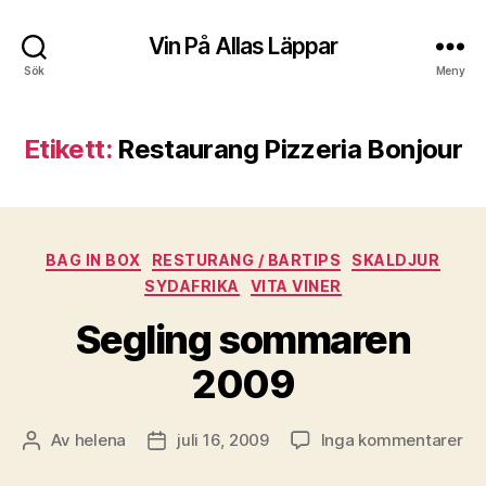
Vin På Allas Läppar
Sök
Meny
Etikett:
Restaurang Pizzeria Bonjour
Kategorier
BAG IN BOX
RESTURANG / BARTIPS
SKALDJUR
SYDAFRIKA
VITA VINER
Segling sommaren
2009
till
Av
helena
juli 16, 2009
Inga kommentarer
Inläggsförfattare
Inläggsdatum
Se