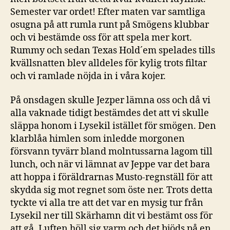
Semester var ordet! Efter maten var samtliga
osugna på att rumla runt på Smögens klubbar
och vi bestämde oss för att spela mer kort.
Rummy och sedan Texas Hold´em spelades tills
kvällsnatten blev alldeles för kylig trots filtar
och vi ramlade nöjda in i våra kojer.
På onsdagen skulle Jezper lämna oss och då vi
alla vaknade tidigt bestämdes det att vi skulle
släppa honom i Lysekil istället för smögen. Den
klarblåa himlen som inledde morgonen
försvann tyvärr bland molntussarna lagom till
lunch, och när vi lämnat av Jeppe var det bara
att hoppa i föräldrarnas Musto-regnställ för att
skydda sig mot regnet som öste ner. Trots detta
tyckte vi alla tre att det var en mysig tur från
Lysekil ner till Skärhamn dit vi bestämt oss för
att gå. Luften höll sig varm och det bjöds på en