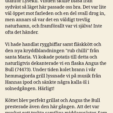
utanför Lysekil. Vinden skulle blåsa från
sydväst så läget här passade oss bra. Det var lite
väl öppet mot farleden och en del svall drog in,
men annars så var det en väldigt trevlig
naturhamn, och framförallt var vi själva! Inte
ofta det händer.
Vi hade handlat ryggbiffar samt fläskkött och
den nya kryddblandningen "rub chilli" från
santa Maria. Vi kokade potatis till detta och
naturligtvis dekanterade vi en flaska Angus the
Bull (74473). Under tiden kolet brann i vår
hemmagjorda grill lyssnade vi på musik från
Hannas ipod och sänkte några kalla öl i
solnedgången. Härligt!
Köttet blev perfekt grillat och Angus the Bull
presterade även den här gången. Att det var