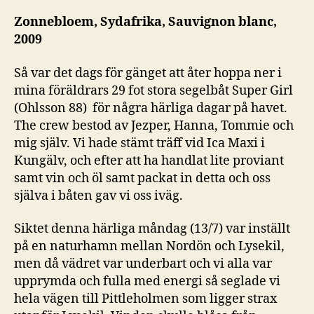
so
20
Zonnebloem, Sydafrika, Sauvignon blanc,
2009
Så var det dags för gänget att åter hoppa ner i
mina föräldrars 29 fot stora segelbåt Super Girl
(Ohlsson 88) för några härliga dagar på havet.
The crew bestod av Jezper, Hanna, Tommie och
mig själv. Vi hade stämt träff vid Ica Maxi i
Kungälv, och efter att ha handlat lite proviant
samt vin och öl samt packat in detta och oss
själva i båten gav vi oss iväg.
Siktet denna härliga måndag (13/7) var inställt
på en naturhamn mellan Nordön och Lysekil,
men då vädret var underbart och vi alla var
upprymda och fulla med energi så seglade vi
hela vägen till Pittleholmen som ligger strax