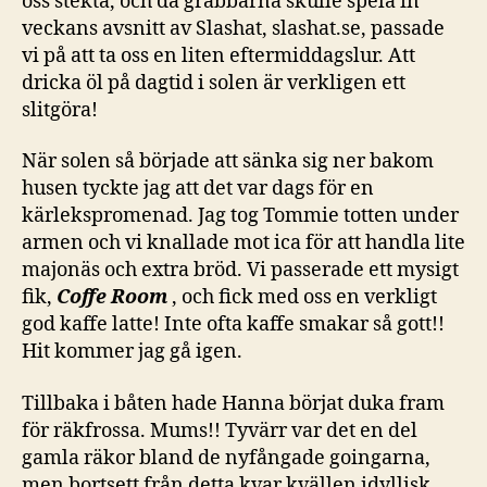
oss stekta, och då grabbarna skulle spela in
veckans avsnitt av Slashat, slashat.se, passade
vi på att ta oss en liten eftermiddagslur. Att
dricka öl på dagtid i solen är verkligen ett
slitgöra!
När solen så började att sänka sig ner bakom
husen tyckte jag att det var dags för en
kärlekspromenad. Jag tog Tommie totten under
armen och vi knallade mot ica för att handla lite
majonäs och extra bröd. Vi passerade ett mysigt
fik,
Coffe Room
, och fick med oss en verkligt
god kaffe latte! Inte ofta kaffe smakar så gott!!
Hit kommer jag gå igen.
Tillbaka i båten hade Hanna börjat duka fram
för räkfrossa. Mums!! Tyvärr var det en del
gamla räkor bland de nyfångade goingarna,
men bortsett från detta kvar kvällen idyllisk.