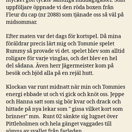
mycket gott tyckte samtliga middagsgäster. Som
uppföljare öppnade vi den röda boxen från
Fleur du cap (nr 2088) som tjänade oss så väl på
midsommar.
Efter maten var det dags för kortspel. Då mina
föräldrar precis lärt mig och Tommie spelet
Rummy så provade vi det. spelet blev som alltid
roligare för varje vinglas, och det blev en hel
del sådana. Även herr Jägermeister kom på
besök och bjöd alla på en rejäl hutt.
Klockan var runt midnatt när min och Tommies
energi ebbade ut och vi gick och knöt oss. Jeppe
och Hanna satt som sig bör kvar och drack och
hittade på nya lekar som " gissa vilket kort som
brinner" mm. Runt 02 sänkte sig lugnet över
Pittleholmen och hela gänget vaggades till
sömns av svallet från farleden.