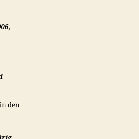
006,
d
 in den
ärig