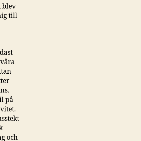
t blev
g till
dast
 våra
ntan
ter
ns.
il på
vitet.
nsstekt
k
ng och