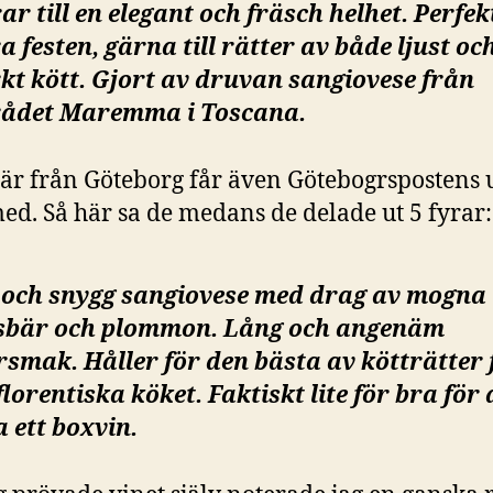
ar till en elegant och fräsch helhet. Perfekt
a festen, gärna till rätter av både ljust oc
kt kött. Gjort av druvan sangiovese från
ådet Maremma i Toscana.
 är från Göteborg får även Götebogrspostens 
ed. Så här sa de medans de delade ut 5 fyrar:
 och snygg sangiovese med drag av mogna
sbär och plommon. Lång och angenäm
rsmak. Håller för den bästa av kötträtter
florentiska köket. Faktiskt lite för bra för 
 ett boxvin.