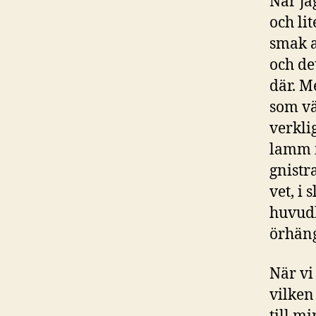
När ja
och li
smak a
och de
där. Me
som vä
verkli
lamm i
gnistr
vet, i 
huvudb
örhän
När vi
vilken