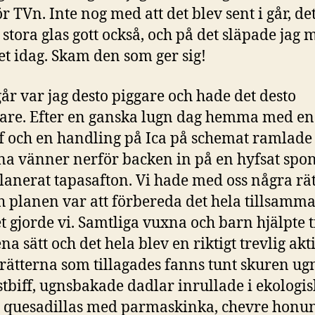
r TVn. Inte nog med att det blev sent i går, de
 stora glas gott också, och på det släpade jag mi
 idag. Skam den som ger sig!
år var jag desto piggare och hade det desto
gare. Efter en ganska lugn dag hemma med en
iff och en handling på Ica på schemat ramlade
a vänner nerför backen in på en hyfsat spo
lanerat tapasafton. Vi hade med oss några rät
h planen var att förbereda det hela tillsamma
t gjorde vi. Samtliga vuxna och barn hjälpte t
ena sätt och det hela blev en riktigt trevlig akti
rätterna som tillagades fanns tunt skuren ug
tbiff, ugnsbakade dadlar inrullade i ekologis
 quesadillas med parmaskinka, chevre honu