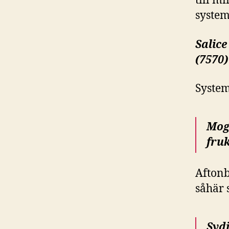
till m
system
Salice
(7570)
System
Mog
fruk
Aftonb
såhär 
Sydi