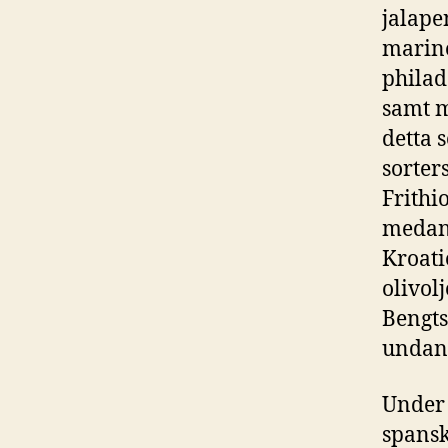
jalape
marine
philad
samt m
detta 
sorter
Frithi
medans
Kroati
olivol
Bengts
undan
Under 
spansk