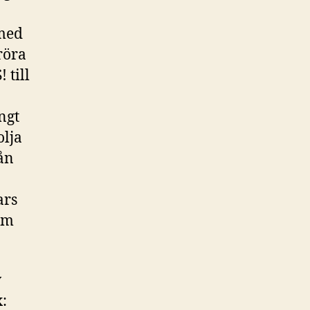
 med
röra
 till
ngt
olja
ån
ars
ym
v
: