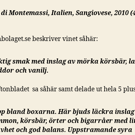
di Montemassi, Italien, Sangiovese, 2010 (
bolaget.se beskriver vinet såhär:
tig smak med inslag av mörka körsbär, la
ddor och vanilj.
tonbladet sa såhär samt delade ut hela 5 plus
pp bland boxarna. Här bjuds läckra inslag
mmon, körsbär, örter och bigarråer med li
ävhet och god balans. Uppstramande syra