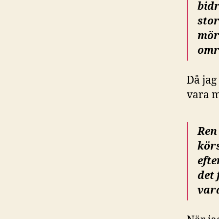
bidr
stor
mör
omr
Då jag
vara m
Ren
kör
efte
det 
vara