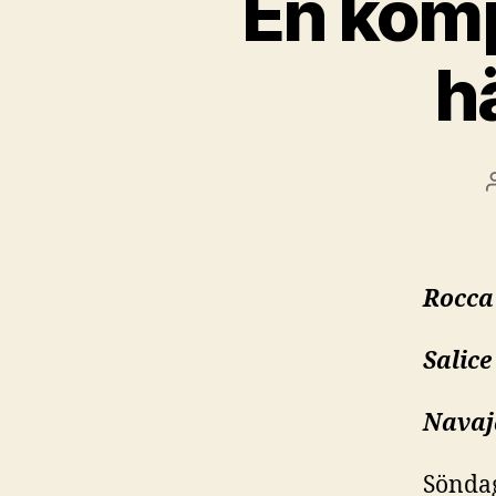
En komp
h
Rocca 
Salice
Navaja
Söndag