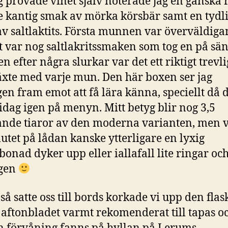
g prövade vinet själv noterade jag en ganska r
te kantig smak av mörka körsbär samt en tydl
v saltlaktits. Första munnen var överväldiga
t var nog saltlakritssmaken som tog en på sä
n efter några slurkar var det ett riktigt trevli
xte med varje mun. Den här boxen ser jag
gen fram emot att få lära känna, speciellt då d
dag igen på menyn. Mitt betyg blir nog 3,5
ande tiaror av den moderna varianten, men
slutet på lådan kanske ytterligare en lyxig
onad dyker upp eller iallafall lite ringar oc
gen
 så satte oss till bords korkade vi upp den flas
 aftonbladet varmt rekomenderat till tapas o