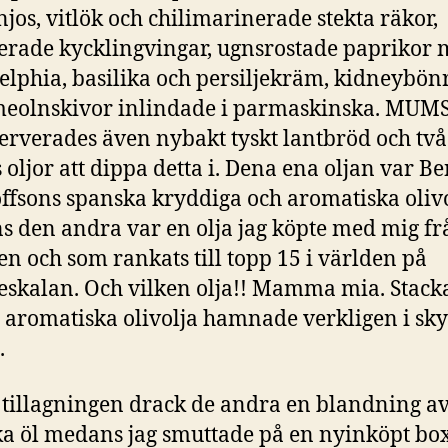
njos, vitlök och chilimarinerade stekta räkor,
rade kycklingvingar, ugnsrostade paprikor
elphia, basilika och persiljekräm, kidneybön
eolnskivor inlindade i parmaskinska. MUMS!
serverades även nybakt tyskt lantbröd och två
s oljor att dippa detta i. Dena ena oljan var Be
offsons spanska kryddiga och aromatiska oliv
 den andra var en olja jag köpte med mig fr
en och som rankats till topp 15 i världen på
jeskalan. Och vilken olja!! Mamma mia. Stack
 aromatiska olivolja hamnade verkligen i sk
.
tillagningen drack de andra en blandning a
a öl medans jag smuttade på en nyinköpt box