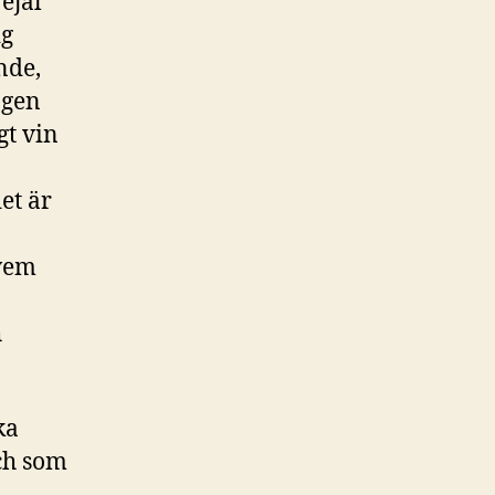
ejäl
ig
nde,
ngen
gt vin
et är
 vem
h
ka
ch som