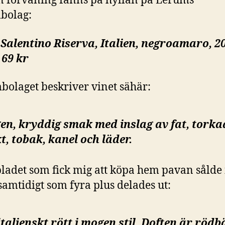
in förvåning fanns på hyllan på Lerums
bolag:
 Salentino Riserva, Italien, negroamaro, 2
 69 kr
bolaget beskriver vinet sähär:
en, kryddig smak med inslag av fat, torka
t, tobak, kanel och läder.
ladet som fick mig att köpa hem pavan sålde
samtidigt som fyra plus delades ut:
talienskt rött i mogen stil. Doften är rödb