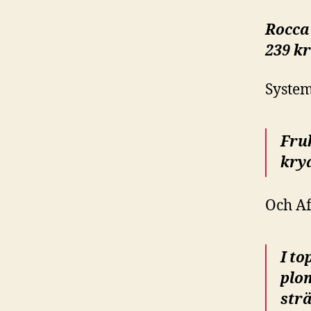
Rocca 
239 kr
System
Fruk
kry
Och Af
I to
plo
str