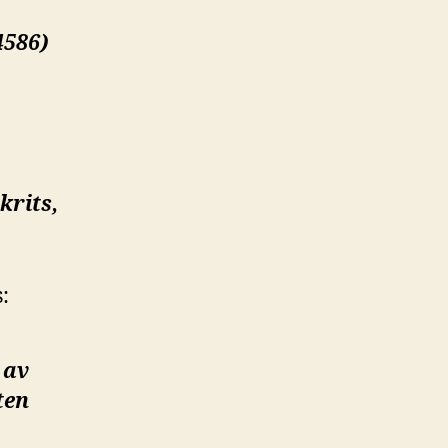
4586)
krits,
:
 av
ten