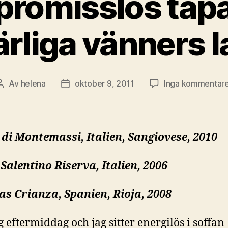
romisslös tapa
ärliga vänners l
Av
helena
oktober 9, 2011
Inga kommentar
Inläggsförfattare
Inläggsdatum
di Montemassi, Italien, Sangiovese, 2010
 Salentino Riserva, Italien, 2006
s Crianza, Spanien, Rioja, 2008
 eftermiddag och jag sitter energilös i soffan