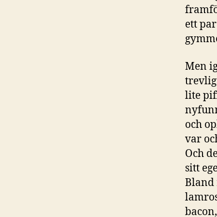
framfö
ett par
gymmet
Men ig
trevli
lite p
nyfunn
och op
var oc
Och de
sitt eg
Bland 
lamros
bacon,