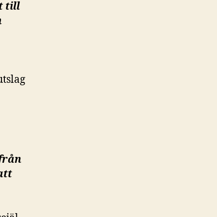
 till
h
utslag
 från
att