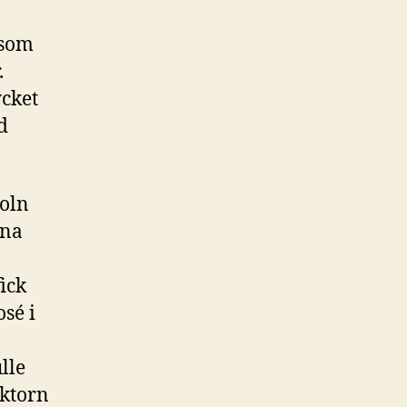
 som
.
ycket
d
moln
ena
ick
osé i
lle
aktorn