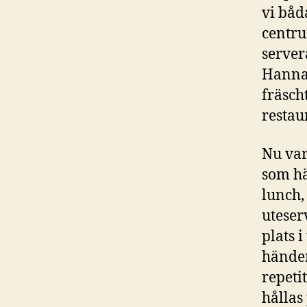
vi båd
centru
servera
Hanna 
fräsch
restau
Nu var
som hä
lunch,
uteser
plats i
händer
repeti
hållas