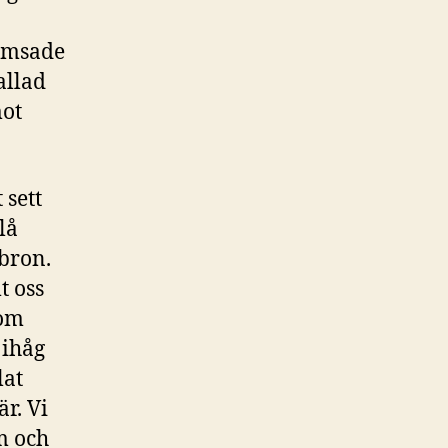
mumsade
allad
mot
 sett
lå
bron.
t oss
 om
 ihåg
lat
är. Vi
m och