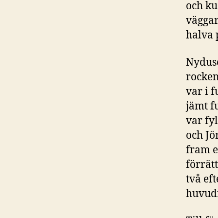
och ku
väggar 
halva 
Nydusc
rocken
var i 
jämt f
var fy
och Jö
fram e
förrätt
två eft
huvudr