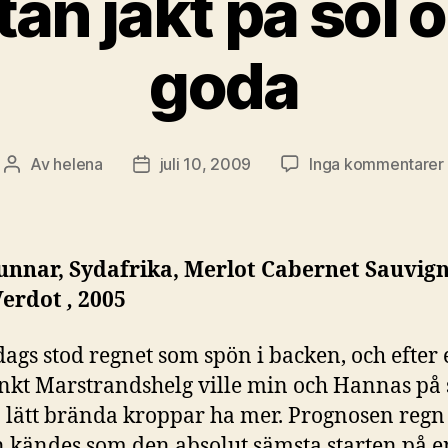
an jakt på sol o
goda
t
Av
helena
juli 10, 2009
Inga kommentarer
Inläggsförfattare
Inläggsdatum
unnar, Sydafrika,
Merlot Cabernet Sauvig
Verdot
,
2005
ags stod regnet som spön i backen, och efter 
nkt Marstrandshelg ville min och Hannas på 
n lätt brända kroppar ha mer. Prognosen regn
 kändes som den absolut sämsta starten på e