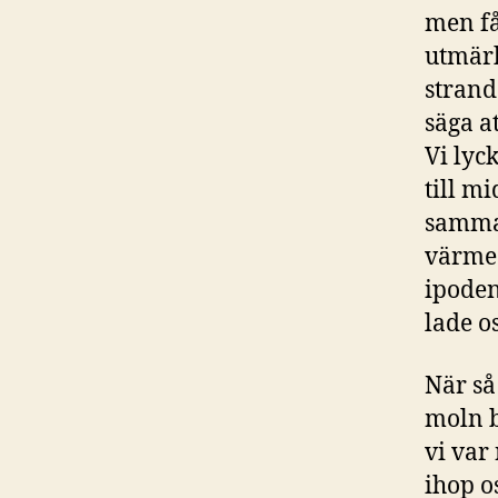
men få
utmärk
strand
säga a
Vi lyc
till m
samma.
värme 
ipoden
lade o
När så
moln b
vi var
ihop o