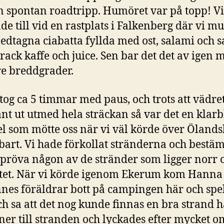
 spontan roadtripp. Humöret var på topp! Vi
de till vid en rastplats i Falkenberg där vi 
medtagna ciabatta fyllda med ost, salami och s
rack kaffe och juice. Sen bar det det av igen 
re breddgrader.
tog ca 5 timmar med paus, och trots att vädret
nt ut utmed hela sträckan så var det en klarb
 som mötte oss när vi väl körde över Ölands
art. Vi hade förkollat stränderna och bestäm
t pröva någon av de stränder som ligger norr
tet. När vi körde igenom Ekerum kom Hanna
nnes föräldrar bott på campingen här och spe
och sa att det nog kunde finnas en bra strand h
ner till stranden och lyckades efter mycket o