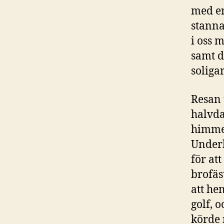
med en
stanna
i oss 
samt d
soliga
Resan 
halvda
himmel
Underb
för at
brofäs
att he
golf, 
körde 