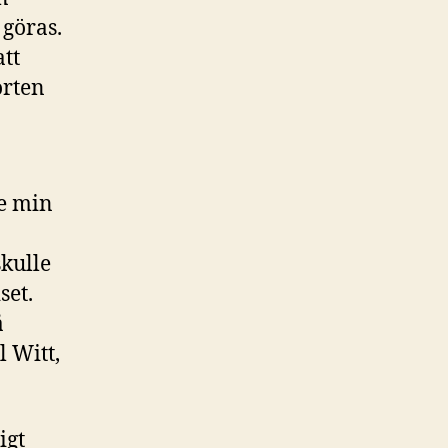
 göras.
att
orten
a
de min
skulle
set.
å
l Witt,
igt