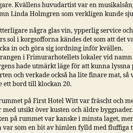
igare. Kvällens huvudartist var en musikalså
mn Linda Holmgren som verkligen kunde sju
ytterligare några glas vin, ypperlig service och
s sol i korgsofforna kändes det som att det v
ecka in och göra sig iordning inför kvällen.
rangen i Frimurarhotellets lokaler vid namn
rgens hade utmärkt läge för att kunna lyssna
rten och verkade också ha lite finare mat, så 
 ett bord till klockan 20.
rummet på First Hotel Witt var fräscht och me
r med utsikt över kusten och äldre byggnader.
ken på rummet var kanske i minsta laget, me
 var som en bit av himlen fylld med fluffiga 