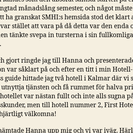
ängtad månadslång semester, och något måste
att ha granskat SMHI:s hemsida stod det klart 
var stället att vara på då detta var den enda 
len tänkte svepa in tursterna i sin fullkomlig
.
ch gjort ringde jag till Hanna och presentera
n var såklart på och efter en titt i min Hotell-
s guide hittade jag två hotell i Kalmar där vi 
utnyttja tjänsten och få rummet för halva pri
hotellet var nästan fullt och inte alls sugna p
skunder, men till hotell nummer 2, First Hote
 hjärtligt välkomna!
hämtade Hanna upp mig och vi var iväg. Härl