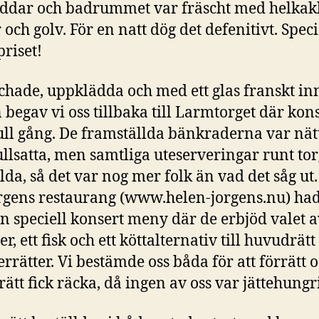
ddar och badrummet var fräscht med helkak
och golv. För en natt dög det defenitivt. Specie
priset!
hade, uppklädda och med ett glas franskt in
 begav vi oss tillbaka till Larmtorget där kon
full gång. De framställda bänkraderna var nät
ullsatta, men samtliga uteserveringar runt tor
llda, så det var nog mer folk än vad det såg ut
rgens restaurang (www.helen-jorgens.nu) had
n speciell konsert meny där de erbjöd valet a
er, ett fisk och ett köttalternativ till huvudrätt
errätter. Vi bestämde oss båda för att förrätt 
ätt fick räcka, då ingen av oss var jättehungr