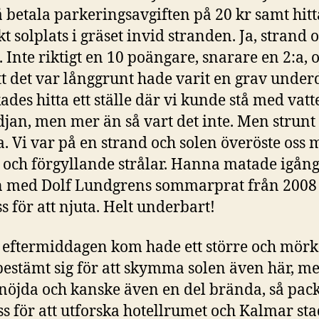
 betala parkeringsavgiften på 20 kr samt hitt
t solplats i gräset invid stranden. Ja, strand 
. Inte riktigt en 10 poängare, snarare en 2:a, o
tt det var långgrunt hade varit en grav underd
kades hitta ett ställe där vi kunde stå med vat
idjan, men mer än så vart det inte. Men strunt
 Vi var på en strand och solen överöste oss 
och förgyllande strålar. Hanna matade igån
 med Dolf Lundgrens sommarprat från 2008 
ss för att njuta. Helt underbart!
 eftermiddagen kom hade ett större och mör
estämt sig för att skymma solen även här, m
 nöjda och kanske även en del brända, så pac
ss för att utforska hotellrumet och Kalmar sta