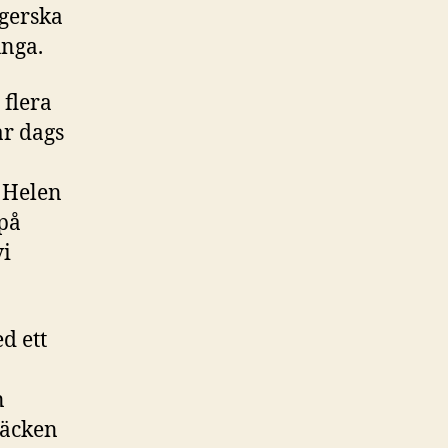
ngerska
nga.
 flera
ar dags
 Helen
 på
vi
d ett
n
täcken