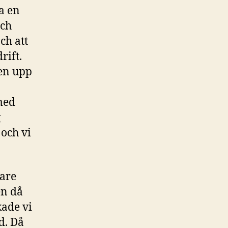
a en
och
ch att
rift.
ten upp
med
g
och vi
kare
en då
kade vi
d. Då