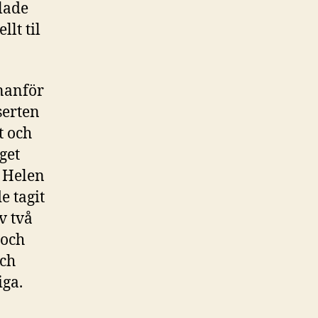
lade
llt til
nanför
serten
t och
get
. Helen
e tagit
v två
 och
och
iga.