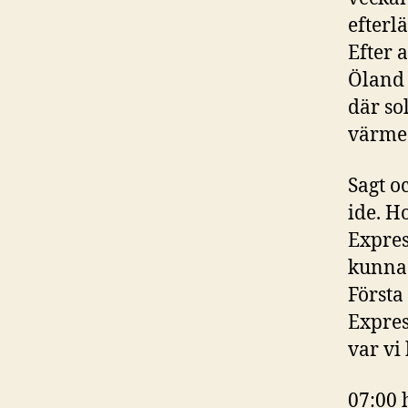
efterl
Efter 
Öland 
där so
värme
Sagt o
ide. Ho
Expres
kunna 
Första 
Expres
var vi
07:00 