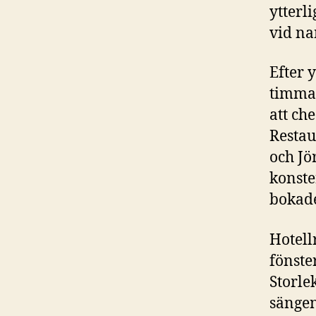
ytterl
vid na
Efter 
timmar
att ch
Restau
och Jö
konste
bokade
Hotell
fönste
Storle
sängen