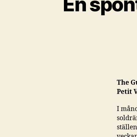
En spont
The G
Petit 
I månd
soldrä
ställe
veckan