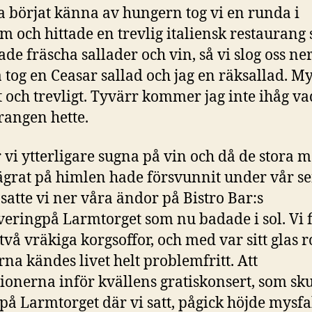
a börjat känna av hungern tog vi en runda i
m och hittade en trevlig italiensk restaurang
de fräscha sallader och vin, så vi slog oss ner
tog en Ceasar sallad och jag en räksallad. M
t och trevligt. Tyvärr kommer jag inte ihåg va
rangen hette.
 vi ytterligare sugna på vin och då de stora 
grat på himlen hade försvunnit under vår s
 satte vi ner våra ändor på Bistro Bar:s
veringpå Larmtorget som nu badade i sol. Vi f
 två vräkiga korgsoffor, och med var sitt glas r
na kändes livet helt problemfritt. Att
tionerna inför kvällens gratiskonsert, som sku
 på Larmtorget där vi satt, pågick höjde mysf