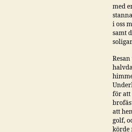
med en
stanna
i oss 
samt d
soliga
Resan 
halvda
himmel
Underb
för at
brofäs
att he
golf, 
körde 