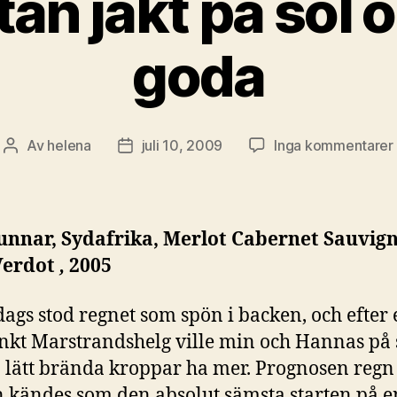
an jakt på sol o
goda
t
Av
helena
juli 10, 2009
Inga kommentarer
Inläggsförfattare
Inläggsdatum
unnar, Sydafrika,
Merlot Cabernet Sauvig
Verdot
,
2005
ags stod regnet som spön i backen, och efter 
nkt Marstrandshelg ville min och Hannas på 
n lätt brända kroppar ha mer. Prognosen regn
 kändes som den absolut sämsta starten på e