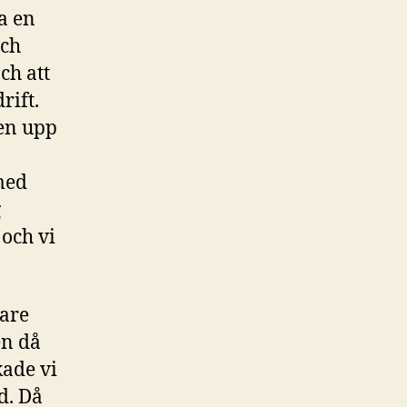
a en
och
ch att
rift.
ten upp
med
g
och vi
kare
en då
kade vi
d. Då