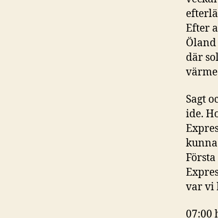
efterl
Efter 
Öland 
där so
värme
Sagt o
ide. Ho
Expres
kunna 
Första 
Expres
var vi
07:00 