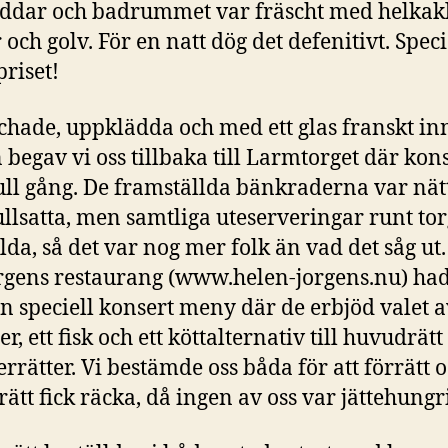
ddar och badrummet var fräscht med helkak
och golv. För en natt dög det defenitivt. Specie
priset!
hade, uppklädda och med ett glas franskt in
 begav vi oss tillbaka till Larmtorget där kon
full gång. De framställda bänkraderna var nät
ullsatta, men samtliga uteserveringar runt tor
llda, så det var nog mer folk än vad det såg ut
rgens restaurang (www.helen-jorgens.nu) had
n speciell konsert meny där de erbjöd valet a
er, ett fisk och ett köttalternativ till huvudrätt
errätter. Vi bestämde oss båda för att förrätt 
ätt fick räcka, då ingen av oss var jättehungr