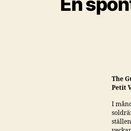
En spont
The G
Petit 
I månd
soldrä
ställe
veckan