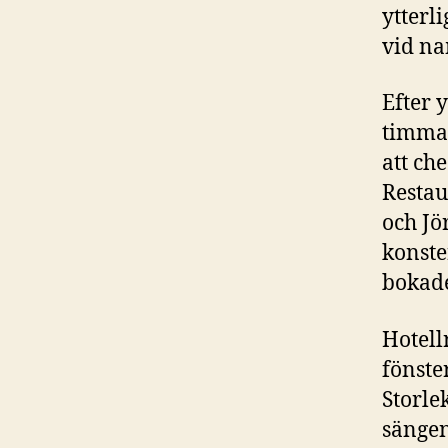
ytterl
vid na
Efter 
timmar
att ch
Restau
och Jö
konste
bokade
Hotell
fönste
Storle
sängen