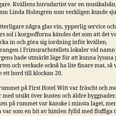
igare. Kvällens huvudartist var en musikalså
mn Linda Holmgren som verkligen kunde sju
ytterligare några glas vin, ypperlig service och
s sol i korgsofforna kändes det som att det v
ecka in och göra sig iordning inför kvällen.
rangen i Frimurarhotellets lokaler vid namn
rgens hade utmärkt läge för att kunna lyssna
rten och verkade också ha lite finare mat, så 
 ett bord till klockan 20.
rummet på First Hotel Witt var fräscht och me
r med utsikt över kusten och äldre byggnader.
ken på rummet var kanske i minsta laget, me
 var som en bit av himlen fylld med fluffiga 