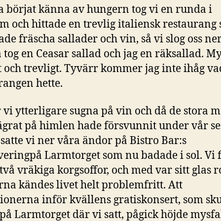
a börjat känna av hungern tog vi en runda i
m och hittade en trevlig italiensk restaurang
de fräscha sallader och vin, så vi slog oss ner
tog en Ceasar sallad och jag en räksallad. M
t och trevligt. Tyvärr kommer jag inte ihåg va
rangen hette.
 vi ytterligare sugna på vin och då de stora 
grat på himlen hade försvunnit under vår s
 satte vi ner våra ändor på Bistro Bar:s
veringpå Larmtorget som nu badade i sol. Vi f
 två vräkiga korgsoffor, och med var sitt glas r
na kändes livet helt problemfritt. Att
tionerna inför kvällens gratiskonsert, som sku
 på Larmtorget där vi satt, pågick höjde mysf