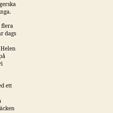
ngerska
nga.
 flera
ar dags
 Helen
 på
vi
d ett
n
täcken