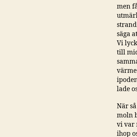
men få
utmärk
strand
säga a
Vi lyc
till m
samma.
värme 
ipoden
lade o
När så
moln b
vi var
ihop o