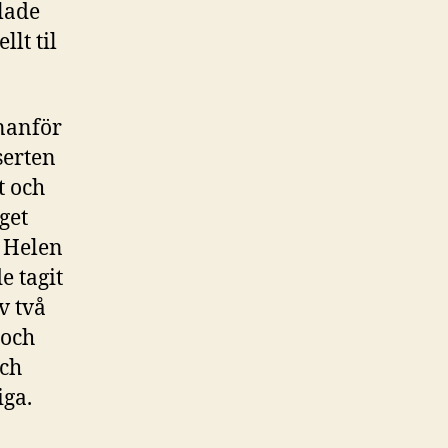
lade
llt til
nanför
serten
t och
get
. Helen
e tagit
v två
 och
och
iga.