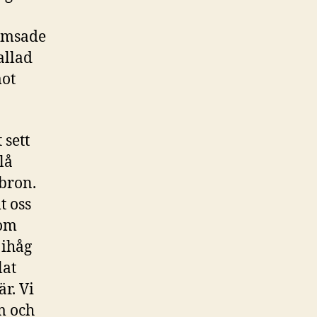
mumsade
allad
mot
 sett
lå
bron.
t oss
 om
 ihåg
lat
är. Vi
m och