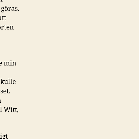
 göras.
att
orten
a
de min
skulle
set.
å
l Witt,
igt