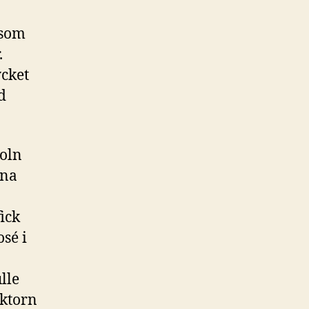
 som
.
ycket
d
moln
ena
ick
osé i
lle
aktorn