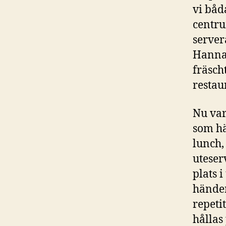
vi båd
centru
servera
Hanna 
fräsch
restau
Nu var
som hä
lunch,
uteser
plats i
händer
repeti
hållas