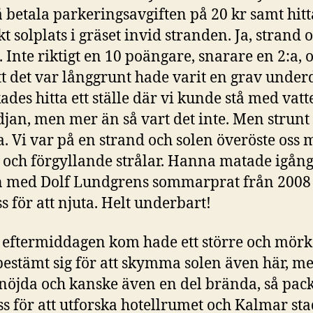
 betala parkeringsavgiften på 20 kr samt hitt
t solplats i gräset invid stranden. Ja, strand 
. Inte riktigt en 10 poängare, snarare en 2:a, o
tt det var långgrunt hade varit en grav underd
kades hitta ett ställe där vi kunde stå med vat
idjan, men mer än så vart det inte. Men strunt
 Vi var på en strand och solen överöste oss 
och förgyllande strålar. Hanna matade igån
 med Dolf Lundgrens sommarprat från 2008 
ss för att njuta. Helt underbart!
 eftermiddagen kom hade ett större och mör
estämt sig för att skymma solen även här, m
 nöjda och kanske även en del brända, så pac
ss för att utforska hotellrumet och Kalmar sta