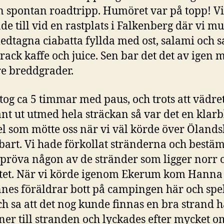
 spontan roadtripp. Humöret var på topp! Vi
de till vid en rastplats i Falkenberg där vi 
medtagna ciabatta fyllda med ost, salami och s
rack kaffe och juice. Sen bar det det av igen 
re breddgrader.
tog ca 5 timmar med paus, och trots att vädret
nt ut utmed hela sträckan så var det en klarb
 som mötte oss när vi väl körde över Ölands
art. Vi hade förkollat stränderna och bestäm
t pröva någon av de stränder som ligger norr
tet. När vi körde igenom Ekerum kom Hanna
nnes föräldrar bott på campingen här och spe
och sa att det nog kunde finnas en bra strand h
ner till stranden och lyckades efter mycket o