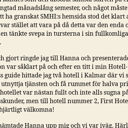
ängtad månadslång semester, och något måste
att ha granskat SMHI:s hemsida stod det klart 
var stället att vara på då detta var den enda 
len tänkte svepa in tursterna i sin fullkomlig
.
ch gjort ringde jag till Hanna och presentera
n var såklart på och efter en titt i min Hotell-
s guide hittade jag två hotell i Kalmar där vi 
utnyttja tjänsten och få rummet för halva pri
hotellet var nästan fullt och inte alls sugna p
skunder, men till hotell nummer 2, First Hote
 hjärtligt välkomna!
hämtade Hanna upp mig och vi var iväg. Härl