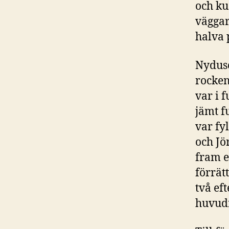
och ku
väggar 
halva 
Nydusc
rocken
var i 
jämt f
var fy
och Jö
fram e
förrätt
två eft
huvudr