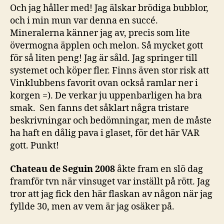
Och jag håller med! Jag älskar brödiga bubblor,
och i min mun var denna en succé.
Mineralerna känner jag av, precis som lite
övermogna äpplen och melon. Så mycket gott
för så liten peng! Jag är såld. Jag springer till
systemet och köper fler. Finns även stor risk att
Vinklubbens favorit ovan också ramlar ner i
korgen =). De verkar ju uppenbarligen ha bra
smak. Sen fanns det såklart några tristare
beskrivningar och bedömningar, men de måste
ha haft en dålig pava i glaset, för det här VAR
gott. Punkt!
Chateau de Seguin 2008
åkte fram en slö dag
framför tvn när vinsuget var inställt på rött. Jag
tror att jag fick den här flaskan av någon när jag
fyllde 30, men av vem är jag osäker på.