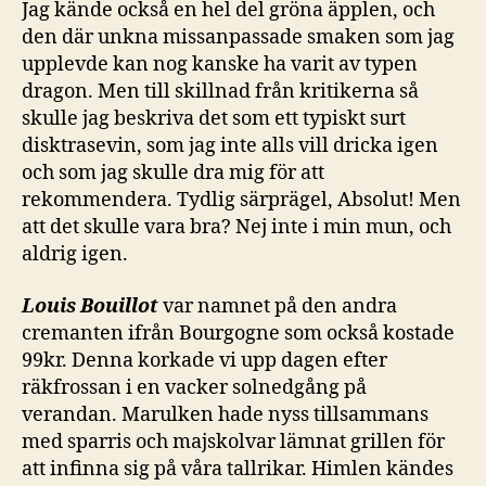
Jag kände också en hel del gröna äpplen, och
den där unkna missanpassade smaken som jag
upplevde kan nog kanske ha varit av typen
dragon. Men till skillnad från kritikerna så
skulle jag beskriva det som ett typiskt surt
disktrasevin, som jag inte alls vill dricka igen
och som jag skulle dra mig för att
rekommendera. Tydlig särprägel, Absolut! Men
att det skulle vara bra? Nej inte i min mun, och
aldrig igen.
Louis Bouillot
var namnet på den andra
cremanten ifrån Bourgogne som också kostade
99kr. Denna korkade vi upp dagen efter
räkfrossan i en vacker solnedgång på
verandan. Marulken hade nyss tillsammans
med sparris och majskolvar lämnat grillen för
att infinna sig på våra tallrikar. Himlen kändes