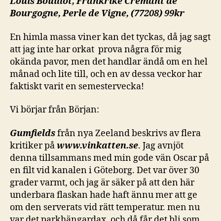
Louis Bouillot, Frankrike Cremant de
Bourgogne, Perle de Vigne, (77208) 99kr
En himla massa viner kan det tyckas, då jag sagt
att jag inte har orkat prova några för mig
okända pavor, men det handlar ändå om en hel
månad och lite till, och en av dessa veckor har
faktiskt varit en semestervecka!
Vi börjar från Början:
Gumfields
från nya Zeeland beskrivs av flera
kritiker på
www.vinkatten.se
. Jag avnjöt
denna tillsammans med min gode vän Oscar på
en filt vid kanalen i Göteborg. Det var över 30
grader varmt, och jag är säker på att den här
underbara flaskan hade haft ännu mer att ge
om den serverats vid rätt temperatur. men nu
var det parkhängardax, och då får det bli som