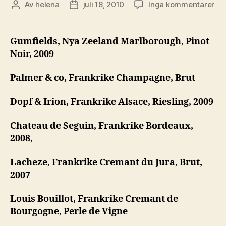
till
Av
helena
juli 18, 2010
Inga kommentarer
Inläggsförfattare
Inläggsdatum
Min
so
20
Gumfields, Nya Zeeland Marlborough, Pinot
Noir, 2009
Palmer & co, Frankrike Champagne, Brut
Dopf & Irion, Frankrike Alsace, Riesling, 2009
Chateau de Seguin, Frankrike Bordeaux,
2008,
Lacheze, Frankrike Cremant du Jura, Brut,
2007
Louis Bouillot, Frankrike Cremant de
Bourgogne, Perle de Vigne