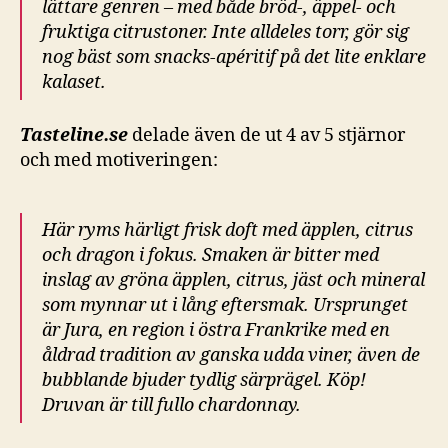
lättare genren – med både bröd-, äppel- och
fruktiga citrustoner. Inte alldeles torr, gör sig
nog bäst som snacks-apéritif på det lite enklare
kalaset.
Tasteline.se
delade även de ut 4 av 5 stjärnor
och med motiveringen:
Här ryms härligt frisk doft med äpplen, citrus
och dragon i fokus. Smaken är bitter med
inslag av gröna äpplen, citrus, jäst och mineral
som mynnar ut i lång eftersmak. Ursprunget
är Jura, en region i östra Frankrike med en
åldrad tradition av ganska udda viner, även de
bubblande bjuder tydlig särprägel. Köp!
Druvan är till fullo chardonnay.